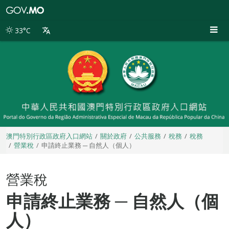
澳
門
特
33°C
別
行
政
區
政
府
入
口
網
站
澳門特別行政區政府入口網站
關於政府
公共服務
稅務
稅務
營業稅
申請終止業務 ─ 自然人（個人）
營業稅
申請終止業務 ─ 自然人（個
人）