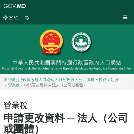
澳
門
特
29°C
別
行
政
區
政
府
入
口
網
站
澳門特別行政區政府入口網站
關於政府
公共服務
稅務
稅務
營業稅
申請更改資料 ─ 法人（公司或團體）
營業稅
申請更改資料 ─ 法人（公司
或團體）