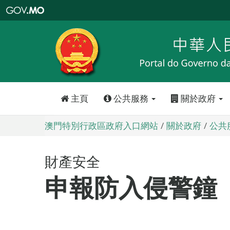
澳
門
特
別
行
政
區
政
府
入
口
網
站
主頁
公共服務
關於政府
澳門特別行政區政府入口網站
關於政府
公共
財產安全
申報防入侵警鐘