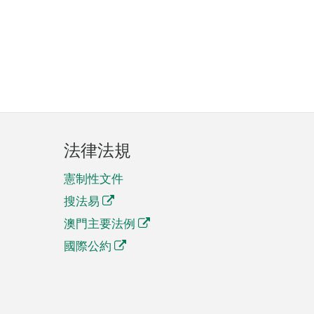
法律法規
憲制性文件
搜法易
澳門主要法例
國際公約