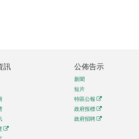
資訊
公佈告示
新聞
短片
期
特區公報
體
政府投標
訊
政府招聘
覽
字