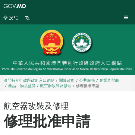
澳
門
特
26°C
別
行
政
區
政
府
入
口
網
站
澳門特別行政區政府入口網站
關於政府
公共服務
創業及營商
產品、物品監管
航空器改裝及修理
修理批准申請
航空器改裝及修理
修理批准申請