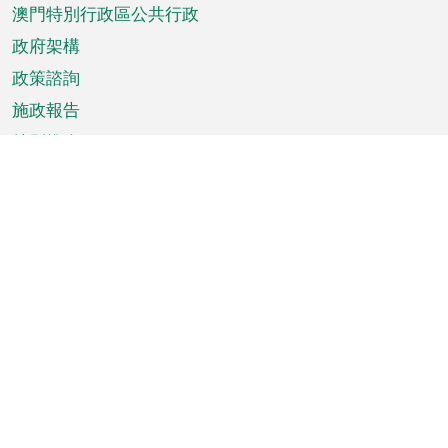
澳門特別行政區公共行政
政府架構
政策諮詢
施政報告
特別推介
澳門資訊
天氣
交通
公眾假期
文娛康體
城市資訊
澳門便覽
統計數字