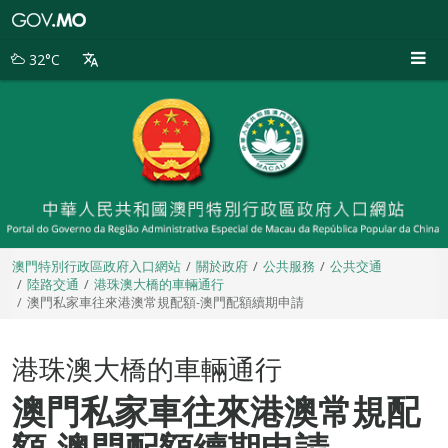
澳
門
特
32°C
別
行
政
區
政
府
入
口
網
站
澳門特別行政區政府入口網站
關於政府
公共服務
公共交通
陸路交通
港珠澳大橋的車輛通行
澳門私家車往來港澳常規配額-澳門配額續期申請
港珠澳大橋的車輛通行
澳門私家車往來港澳常規配