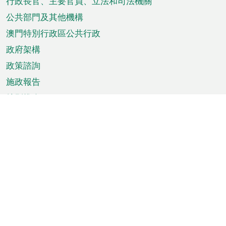
菜
行政長官、主要官員、立法和司法機關
單
公共部門及其他機構
澳門特別行政區公共行政
政府架構
政策諮詢
施政報告
特別推介
澳門資訊
天氣
交通
公眾假期
文娛康體
城市資訊
澳門便覽