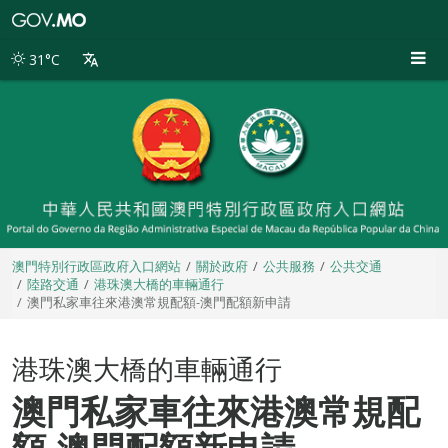
澳
門
特
31°C
別
行
政
區
政
府
入
口
網
站
澳門特別行政區政府入口網站
關於政府
公共服務
公共交通
陸路交通
港珠澳大橋的車輛通行
澳門私家車往來港澳常規配額-澳門配額新申請
港珠澳大橋的車輛通行
澳門私家車往來港澳常規配