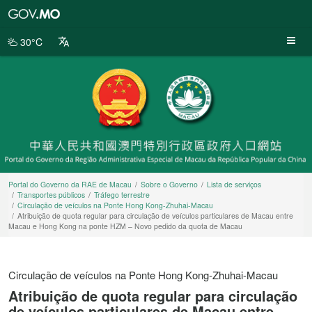
Portal
do
Governo
30°C
da
RAE
de
Macau
Portal do Governo da RAE de Macau
Sobre o Governo
Lista de serviços
Transportes públicos
Tráfego terrestre
Circulação de veículos na Ponte Hong Kong-Zhuhai-Macau
Atribuição de quota regular para circulação de veículos particulares de Macau entre
Macau e Hong Kong na ponte HZM – Novo pedido da quota de Macau
Circulação de veículos na Ponte Hong Kong-Zhuhai-Macau
Atribuição de quota regular para circulação
de veículos particulares de Macau entre