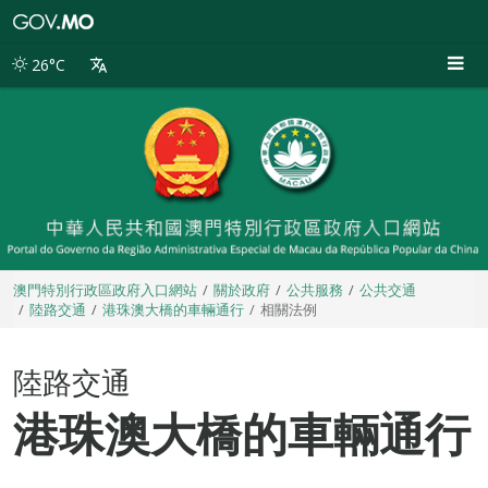
澳
門
特
26°C
別
行
政
區
政
府
入
口
網
站
澳門特別行政區政府入口網站
關於政府
公共服務
公共交通
陸路交通
港珠澳大橋的車輛通行
相關法例
陸路交通
港珠澳大橋的車輛通行