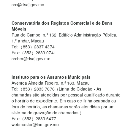
crc@dsaj.gov.mo
Conservatória dos Registos Comercial e de Bens
Móveis
Rua do Campo, n.º 162, Edifício Administração Pública,
1.º andar, Macau
Tel:（853）2837 4374
Fax:（853）2833 0741
crcbm@dsaj.gov.mo
Instituto para os Assuntos Municipais
Avenida Almeida Ribeiro, n.º 163, Macau
Tel:（853）2833 7676（Linha do Cidadão - As
chamadas são atendidas por pessoal qualificado durante
o horário de expediente. Em caso de linha ocupada ou
fora do horário, as chamadas serão atendidas por um
sistema de gravação de chamadas.）
Fax:（853）2833 6477
webmaster@iam.gov.mo