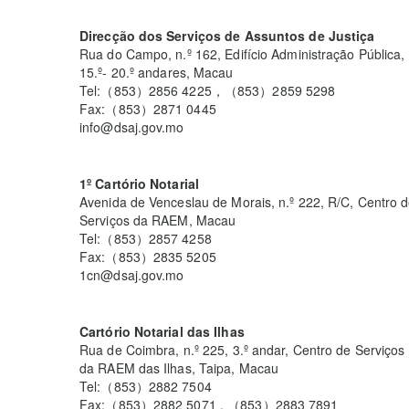
Direcção dos Serviços de Assuntos de Justiça
Rua do Campo, n.º 162, Edifício Administração Pública,
15.º- 20.º andares, Macau
Tel:（853）2856 4225，（853）2859 5298
Fax:（853）2871 0445
info@dsaj.gov.mo
1º Cartório Notarial
Avenida de Venceslau de Morais, n.º 222, R/C, Centro 
Serviços da RAEM, Macau
Tel:（853）2857 4258
Fax:（853）2835 5205
1cn@dsaj.gov.mo
Cartório Notarial das Ilhas
Rua de Coimbra, n.º 225, 3.º andar, Centro de Serviços
da RAEM das Ilhas, Taipa, Macau
Tel:（853）2882 7504
Fax:（853）2882 5071 , （853）2883 7891