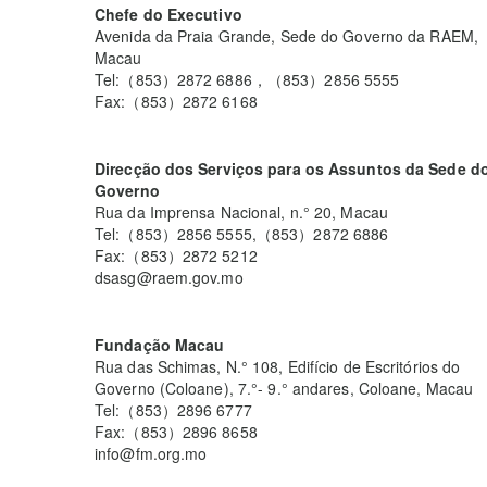
Chefe do Executivo
Avenida da Praia Grande, Sede do Governo da RAEM,
Macau
Tel:（853）2872 6886，（853）2856 5555
Fax:（853）2872 6168
Direcção dos Serviços para os Assuntos da Sede d
Governo
Rua da Imprensa Nacional, n.° 20, Macau
Tel:（853）2856 5555,（853）2872 6886
Fax:（853）2872 5212
dsasg@raem.gov.mo
Fundação Macau
Rua das Schimas, N.° 108, Edifício de Escritórios do
Governo (Coloane), 7.°- 9.° andares, Coloane, Macau
Tel:（853）2896 6777
Fax:（853）2896 8658
info@fm.org.mo