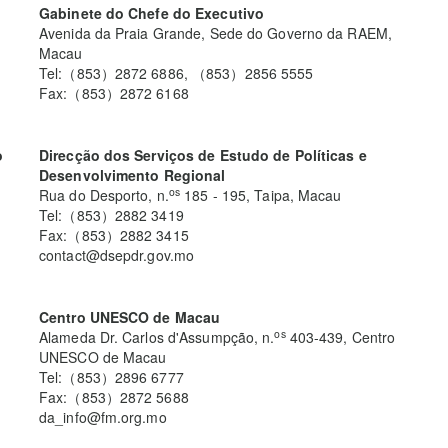
Gabinete do Chefe do Executivo
Avenida da Praia Grande, Sede do Governo da RAEM,
Macau
Tel:（853）2872 6886, （853）2856 5555
Fax:（853）2872 6168
o
Direcção dos Serviços de Estudo de Políticas e
Desenvolvimento Regional
os
Rua do Desporto, n.
185 - 195, Taipa, Macau
Tel:（853）2882 3419
Fax:（853）2882 3415
contact@dsepdr.gov.mo
Centro UNESCO de Macau
os
Alameda Dr. Carlos d'Assumpção, n.
403-439, Centro
UNESCO de Macau
Tel:（853）2896 6777
Fax:（853）2872 5688
da_info@fm.org.mo