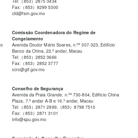
Tel:（853）2875 3434
Fax:（853）8299 5300
cfd@fsm.gov.mo
Comissão Coordenadora do Regime de
Congelamento
os
do
Avenida Doutor Mário Soares, n.
307-323, Edifício
Banco da China, 22.º andar, Macau
Tel:（853）2852 3666
Fax:（853）2852 3777
ccrc@gif.gov.mo
Conselho de Segurança
os
Avenida da Praia Grande, n.
730-804, Edifício China
Plaza, 7.º andar A-B e 16.º andar, Macau
Tel:（853）2871 2999,（853）8798 7510
Fax:（853）2871 3101
info@spu.gov.mo