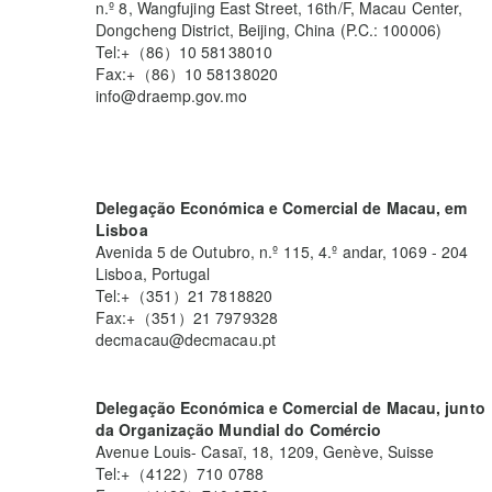
n.º 8, Wangfujing East Street, 16th/F, Macau Center,
Dongcheng District, Beijing, China (P.C.: 100006)
Tel:+（86）10 58138010
Fax:+（86）10 58138020
info@draemp.gov.mo
Delegação Económica e Comercial de Macau, em
Lisboa
Avenida 5 de Outubro, n.º 115, 4.º andar, 1069 - 204
Lisboa, Portugal
Tel:+（351）21 7818820
Fax:+（351）21 7979328
decmacau@decmacau.pt
Delegação Económica e Comercial de Macau, junto
da Organização Mundial do Comércio
Avenue Louis- Casaï, 18, 1209, Genève, Suisse
Tel:+（4122）710 0788