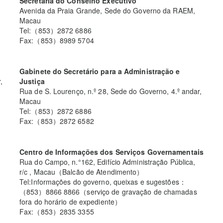
Secretaria do Conselho Executivo
Avenida da Praia Grande, Sede do Governo da RAEM,
Macau
Tel:（853）2872 6886
Fax:（853）8989 5704
Gabinete do Secretário para a Administração e
,
Justiça
Rua de S. Lourenço, n.º 28, Sede do Governo, 4.º andar,
Macau
Tel:（853）2872 6886
Fax:（853）2872 6582
Centro de Informações dos Serviços Governamentais
Rua do Campo, n.°162, Edifício Administração Pública,
r/c , Macau（Balcão de Atendimento）
Tel:Informações do governo, queixas e sugestões：
（853）8866 8866（serviço de gravação de chamadas
fora do horário de expediente）
Fax:（853）2835 3355