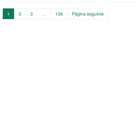
Página
Página
Página
Página
1
2
3
…
136
Página seguinte