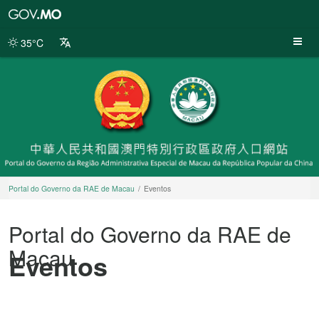
Portal
do
Governo
35°C
da
RAE
de
Macau
Portal do Governo da RAE de Macau
Eventos
Portal do Governo da RAE de
Macau
Eventos