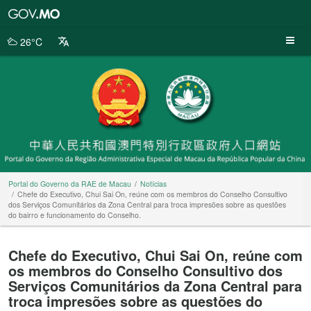
Portal
do
Governo
26°C
da
RAE
de
Macau
Portal do Governo da RAE de Macau
Notícias
Chefe do Executivo, Chui Sai On, reúne com os membros do Conselho Consultivo
dos Serviços Comunitários da Zona Central para troca impresões sobre as questões
do bairro e funcionamento do Conselho.
Chefe do Executivo, Chui Sai On, reúne com
os membros do Conselho Consultivo dos
Serviços Comunitários da Zona Central para
troca impresões sobre as questões do