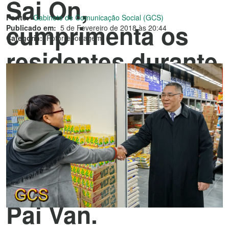
Sai On,
Fonte:
Gabinete de Comunicação Social (GCS)
cumprimenta os
Publicado em:
5 de Fevereiro de 2018 às 20:44
Categoria:
Fotorreportagem
residentes durante
a visita às
instalações da
nova grande
superfície
comercial de Seac
Pai Van.