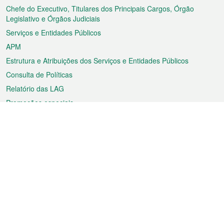
rodapé
Chefe do Executivo, Titulares dos Principais Cargos, Órgão
Legislativo e Órgãos Judiciais
Serviços e Entidades Públicos
APM
Estrutura e Atribuições dos Serviços e Entidades Públicos
Consulta de Políticas
Relatório das LAG
Promoções especiais
Sobre a RAEM
Tempo
Transporte
Feriados
Cultura e lazer
Informação de Macau
Ficheiro sobre Macau