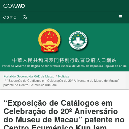
Portal
do
Governo
32°C
da
RAE
de
Macau
Portal do Governo da RAE de Macau
Notícias
“Exposição de Catálogos em Celebração do 20º Aniversário do Museu de Macau”
patente no Centro Ecuménico Kun Iam
“Exposição de Catálogos em
Celebração do 20º Aniversário
do Museu de Macau” patente no
Centro Ecuménico Kun Iam