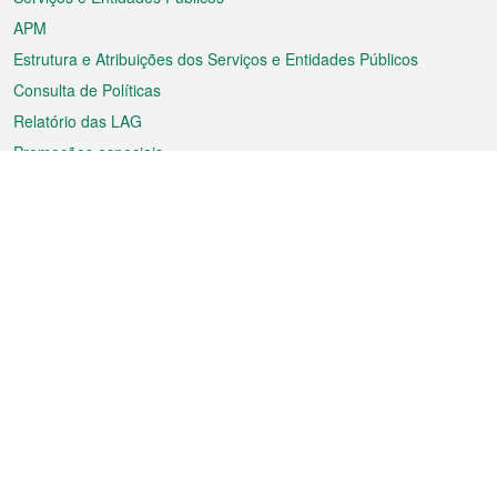
APM
Estrutura e Atribuições dos Serviços e Entidades Públicos
Consulta de Políticas
Relatório das LAG
Promoções especiais
Sobre a RAEM
Tempo
Transporte
Feriados
Cultura e lazer
Informação de Macau
Ficheiro sobre Macau
Estatísticas
Anúncios