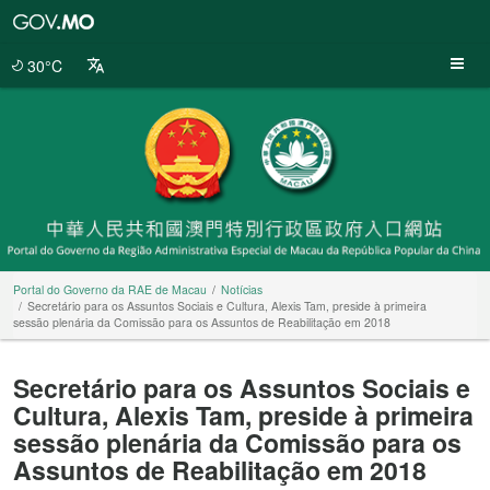
Portal
do
Governo
30°C
da
RAE
de
Macau
Portal do Governo da RAE de Macau
Notícias
Secretário para os Assuntos Sociais e Cultura, Alexis Tam, preside à primeira
sessão plenária da Comissão para os Assuntos de Reabilitação em 2018
Secretário para os Assuntos Sociais e
Cultura, Alexis Tam, preside à primeira
sessão plenária da Comissão para os
Assuntos de Reabilitação em 2018