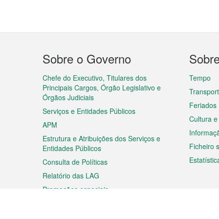
Menu
Sobre o Governo
Sobr
do
rodapé
Chefe do Executivo, Titulares dos
Tempo
Principais Cargos, Órgão Legislativo e
Transpor
Órgãos Judiciais
Feriados
Serviços e Entidades Públicos
Cultura e
APM
Informaç
Estrutura e Atribuições dos Serviços e
Ficheiro
Entidades Públicos
Estatístic
Consulta de Políticas
Relatório das LAG
Promoções especiais
Viagem
Negóc