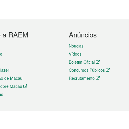
e a RAEM
Anúncios
Notícias
te
Vídeos
Boletim Oficial
 lazer
Concursos Públicos
ão de Macau
Recrutamento
 sobre Macau
as
ios e comércio
Directório