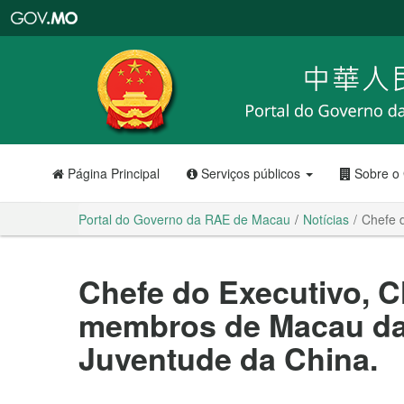
Portal
do
Governo
da
RAE
de
Macau
Página Principal
Serviços públicos
Sobre o
Portal do Governo da RAE de Macau
Notícias
Chefe 
Chefe do Executivo, C
membros de Macau da
Juventude da China.