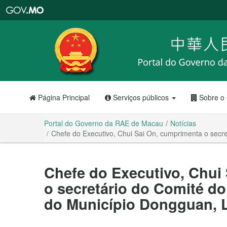
Portal
do
Governo
da
RAE
de
Macau
Página Principal
Serviços públicos
Sobre o
Portal do Governo da RAE de Macau
Notícias
Chefe do Executivo, Chui Sai On, cumprimenta o secr
Chefe do Executivo, Chui
o secretário do Comité d
do Município Dongguan, 