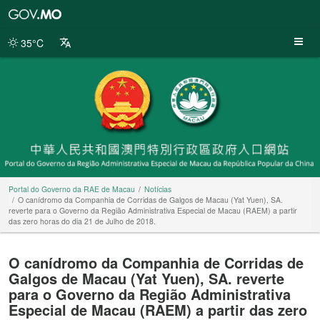
Portal
do
Governo
35°C
da
RAE
de
Macau
Portal do Governo da RAE de Macau
Notícias
O canídromo da Companhia de Corridas de Galgos de Macau (Yat Yuen), SA.
reverte para o Governo da Região Administrativa Especial de Macau (RAEM) a partir
das zero horas do dia 21 de Julho de 2018.
O canídromo da Companhia de Corridas de
Galgos de Macau (Yat Yuen), SA. reverte
para o Governo da Região Administrativa
Especial de Macau (RAEM) a partir das zero