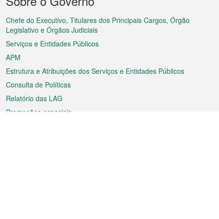
Sobre o Governo
do
rodapé
Chefe do Executivo, Titulares dos Principais Cargos, Órgão
Legislativo e Órgãos Judiciais
Serviços e Entidades Públicos
APM
Estrutura e Atribuições dos Serviços e Entidades Públicos
Consulta de Políticas
Relatório das LAG
Promoções especiais
Sobre a RAEM
Tempo
Transporte
Feriados
Cultura e lazer
Informação de Macau