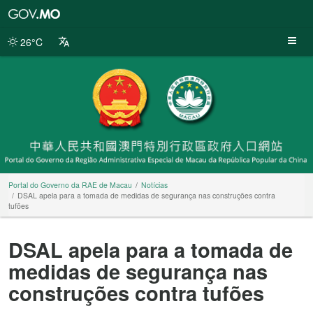
Portal
do
Governo
26°C
da
RAE
de
Macau
Portal do Governo da RAE de Macau
Notícias
DSAL apela para a tomada de medidas de segurança nas construções contra
tufões
DSAL apela para a tomada de
medidas de segurança nas
construções contra tufões