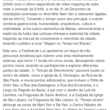
22h00 (com o último espectáculo de vídeo mapping de cada
noite a começar às 21h50, e no dia 31 de Dezembro as
instalações luminosas no Anim’Arte Nam Van a estararem ligadas
até às 00h10). Tomando o tempo como eixo principal, o evento
combina gastronomia, humanidade, arquitectura, cultura e
criatividade, entre outros elementos de Macau, demonstrando a
essência da fusão das culturas chinesa e ocidental da cidade,
traçando as marcas de crescimento e memórias da cidade,
levando o público a uma “Viagem no Tempo em Macau”.
Este ano, o Festival de Luz apresenta um leque de três
percursos temáticos que cobrem uma área relativamente
extensa, que inclui 11 locais em cinco zonas, abrangendo vários
pontos novos, levando os participantes a explorar diferentes
partes da cidade: 1) “Tempo de Divertimento” percorre locais no
centro da cidade, como a Igreja de S. Domingos, as Ruínas de
São Paulo, e novos pontos adicionados, que incluem o Pátio de
Chôn Sau, a Rua das Estalagens, a Rua dos Ervanários, e o
Largo do Pagode do Bazar, a par com o Jardim de Luís de
Camões, na Freguesia de Santo António, e a Calçada da Igreja
de São Lázaro, na Freguesia de São Lázaro; 2) “Tempo Jovem”
abrange as zonas de Nam Van e Sai Van, o Centro Náutico do
Lago Nam Van e Anim’Arte Nam Van; 3) “Sabor do Tempo” passa