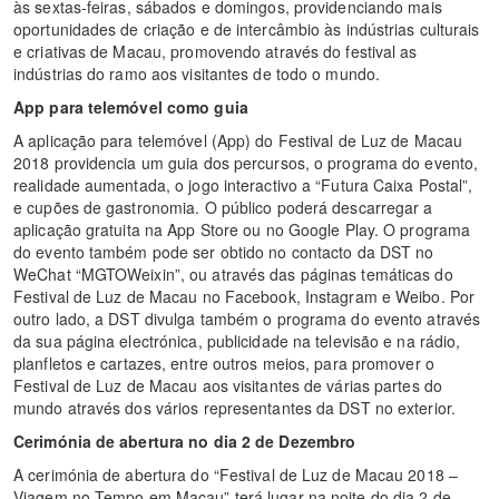
às sextas-feiras, sábados e domingos, providenciando mais
oportunidades de criação e de intercâmbio às indústrias culturais
e criativas de Macau, promovendo através do festival as
indústrias do ramo aos visitantes de todo o mundo.
App para telemóvel como guia
A aplicação para telemóvel (App) do Festival de Luz de Macau
2018 providencia um guia dos percursos, o programa do evento,
realidade aumentada, o jogo interactivo a “Futura Caixa Postal”,
e cupões de gastronomia. O público poderá descarregar a
aplicação gratuita na App Store ou no Google Play. O programa
do evento também pode ser obtido no contacto da DST no
WeChat “MGTOWeixin”, ou através das páginas temáticas do
Festival de Luz de Macau no Facebook, Instagram e Weibo. Por
outro lado, a DST divulga também o programa do evento através
da sua página electrónica, publicidade na televisão e na rádio,
planfletos e cartazes, entre outros meios, para promover o
Festival de Luz de Macau aos visitantes de várias partes do
mundo através dos vários representantes da DST no exterior.
Cerimónia de abertura no dia 2 de Dezembro
A cerimónia de abertura do “Festival de Luz de Macau 2018 –
Viagem no Tempo em Macau” terá lugar na noite do dia 2 de