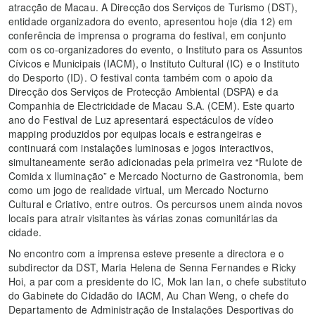
atracção de Macau. A Direcção dos Serviços de Turismo (DST),
entidade organizadora do evento, apresentou hoje (dia 12) em
conferência de imprensa o programa do festival, em conjunto
com os co-organizadores do evento, o Instituto para os Assuntos
Cívicos e Municipais (IACM), o Instituto Cultural (IC) e o Instituto
do Desporto (ID). O festival conta também com o apoio da
Direcção dos Serviços de Protecção Ambiental (DSPA) e da
Companhia de Electricidade de Macau S.A. (CEM). Este quarto
ano do Festival de Luz apresentará espectáculos de vídeo
mapping produzidos por equipas locais e estrangeiras e
continuará com instalações luminosas e jogos interactivos,
simultaneamente serão adicionadas pela primeira vez “Rulote de
Comida x Iluminação” e Mercado Nocturno de Gastronomia, bem
como um jogo de realidade virtual, um Mercado Nocturno
Cultural e Criativo, entre outros. Os percursos unem ainda novos
locais para atrair visitantes às várias zonas comunitárias da
cidade.
No encontro com a imprensa esteve presente a directora e o
subdirector da DST, Maria Helena de Senna Fernandes e Ricky
Hoi, a par com a presidente do IC, Mok Ian Ian, o chefe substituto
do Gabinete do Cidadão do IACM, Au Chan Weng, o chefe do
Departamento de Administração de Instalações Desportivas do