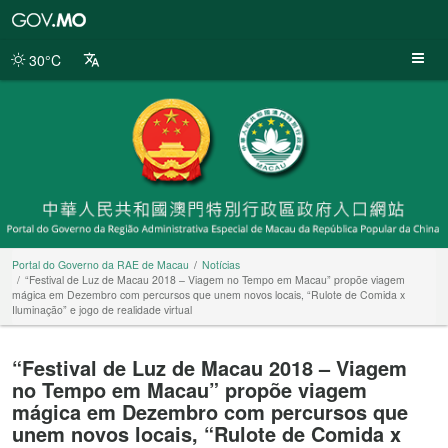
Portal
do
Governo
30°C
da
RAE
de
Macau
Portal do Governo da RAE de Macau
Notícias
“Festival de Luz de Macau 2018 – Viagem no Tempo em Macau” propõe viagem
mágica em Dezembro com percursos que unem novos locais, “Rulote de Comida x
Iluminação” e jogo de realidade virtual
“Festival de Luz de Macau 2018 – Viagem
no Tempo em Macau” propõe viagem
mágica em Dezembro com percursos que
unem novos locais, “Rulote de Comida x