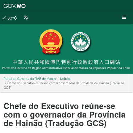
Portal
do
Governo
30°C
da
RAE
de
Macau
Portal do Governo da RAE de Macau
Notícias
Chefe do Executivo reúne-se com o governador da Província de Hainão (Tradução
GCS)
Chefe do Executivo reúne-se
com o governador da Província
de Hainão (Tradução GCS)