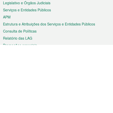
rodapé
Legislativo e Órgãos Judiciais
Serviços e Entidades Públicos
APM
Estrutura e Atribuições dos Serviços e Entidades Públicos
Consulta de Políticas
Relatório das LAG
Promoções especiais
Sobre a RAEM
Tempo
Transporte
Feriados
Cultura e lazer
Informação de Macau
Ficheiro sobre Macau
Estatísticas