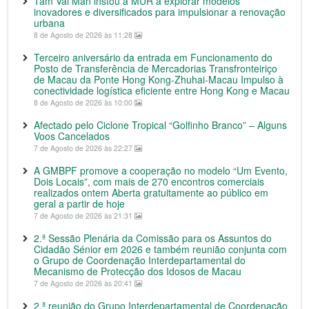
Tam Vai Man instou a MUR a explorar modelos
inovadores e diversificados para impulsionar a renovação
urbana
8 de Agosto de 2026 às 11:28
Terceiro aniversário da entrada em Funcionamento do
Posto de Transferência de Mercadorias Transfronteiriço
de Macau da Ponte Hong Kong-Zhuhai-Macau Impulso à
conectividade logística eficiente entre Hong Kong e Macau
8 de Agosto de 2026 às 10:00
Afectado pelo Ciclone Tropical “Golfinho Branco” – Alguns
Voos Cancelados
7 de Agosto de 2026 às 22:27
A GMBPF promove a cooperação no modelo “Um Evento,
Dois Locais”, com mais de 270 encontros comerciais
realizados ontem Aberta gratuitamente ao público em
geral a partir de hoje
7 de Agosto de 2026 às 21:31
2.ª Sessão Plenária da Comissão para os Assuntos do
Cidadão Sénior em 2026 e também reunião conjunta com
o Grupo de Coordenação Interdepartamental do
Mecanismo de Protecção dos Idosos de Macau
7 de Agosto de 2026 às 20:41
2.ª reunião do Grupo Interdepartamental de Coordenação