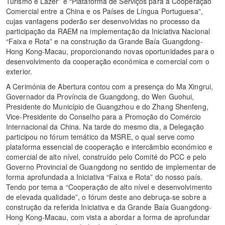
Turismo e Lazer” e “Plataforma de Serviços para a Cooperação
Comercial entre a China e os Países de Língua Portuguesa”,
cujas vantagens poderão ser desenvolvidas no processo da
participação da RAEM na implementação da Iniciativa Nacional
“Faixa e Rota” e na construção da Grande Baía Guangdong-
Hong Kong-Macau, proporcionando novas oportunidades para o
desenvolvimento da cooperação económica e comercial com o
exterior.
A Cerimónia de Abertura contou com a presença do Ma Xingrui,
Governador da Província de Guangdong, do Wen Guohui,
Presidente do Município de Guangzhou e do Zhang Shenfeng,
Vice-Presidente do Conselho para a Promoção do Comércio
Internacional da China. Na tarde do mesmo dia, a Delegação
participou no fórum temático da MSRE, o qual serve como
plataforma essencial de cooperação e intercâmbio económico e
comercial de alto nível, construído pelo Comité do PCC e pelo
Governo Provincial de Guangdong no sentido de implementar de
forma aprofundada a Iniciativa “Faixa e Rota” do nosso país.
Tendo por tema a “Cooperação de alto nível e desenvolvimento
de elevada qualidade”, o fórum deste ano debruça-se sobre a
construção da referida Iniciativa e da Grande Baía Guangdong-
Hong Kong-Macau, com vista a abordar a forma de aprofundar