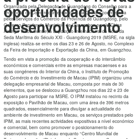
oportunidades de
Organizada pela Delegação de Guangdong do Conselho para a
Promoção do Comércio Internacional da China e coordenada
pelos Serviços do Comércio da Província de Guangdong, pelo
desenvolvimento
Governo Popular do Município de Guangzhou e pelo
China
Foreign Trade Centre
, a Exposição Internacional da Rota da
Seda Marítima do Século XXI - Guangdong 2019 (MSRE, na sigla
inglesa) realiza-se entre os dias 23 e 26 de Agosto, no Complexo
da Feira de Importação e Exportação da China, em Guangzhou.
Tendo em vista a promoção da cooperação e do intercâmbio
económicos e comerciais entre as empresas macaenses e as
suas congéneres do Interior da China, o Instituto de Promoção
do Comércio e do Investimento de Macau (IPIM) organizou uma
delegação empresarial de Macau, composta por mais de 30
elementos, que se deslocou a Guangzhou nos dias 22 e 23 de
Agosto para participar na MSRE. O IPIM instalou no recinto da
exposição o Pavilhão de Macau, com uma área de 396 metros
quadrados, essencialmente para divulgar a actualidade do
ambiente de investimento em Macau, os serviços prestados pelo
IPIM, as mais recentes actividades expositivas a nível económico
e comercial, bem como promover o posicionamento do
desenvolvimento de Macau enquanto “Centro Mundial de