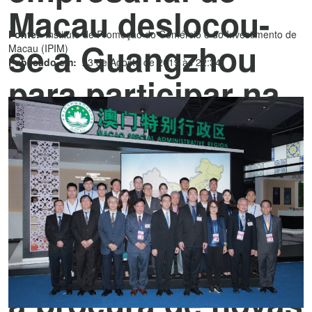
Macau deslocou-
Fonte:
Instituto de Promoção do Comércio e do Investimento de
se a Guangzhou
Macau (IPIM)
Publicado em:
23 de Agosto de 2019 às 22:34
para participar na
Exposição
Internacional da
Rota da Seda
Marítima do Século
XXI – Guangdong,
à procura de novas