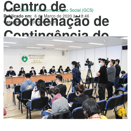
Centro de
Fonte:
Gabinete de Comunicação Social (GCS)
Coordenação de
Publicado em:
6 de Março de 2020 às 18:46
Categoria:
Fotorreportagem
Contingência do
Novo Tipo de
Coronavírus.