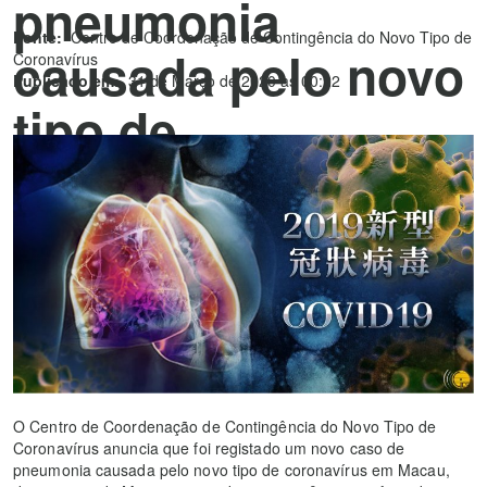
pneumonia
Fonte:
Centro de Coordenação de Contingência do Novo Tipo de
causada pelo novo
Coronavírus
Publicado em:
31 de Março de 2020 às 00:22
tipo de
coronavírus
(COVID-19) em
Macau – 39.º caso
O Centro de Coordenação de Contingência do Novo Tipo de
Coronavírus anuncia que foi registado um novo caso de
pneumonia causada pelo novo tipo de coronavírus em Macau,