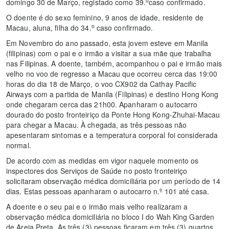
o
domingo 30 de Março, registado como 39.
caso confirmado.
O doente é do sexo feminino, 9 anos de idade, residente de
o
Macau, aluna, filha do 34.
caso confirmado.
Em Novembro do ano passado, esta jovem esteve em Manila
(filipinas) com o pai e o irmão a visitar a sua mãe que trabalha
nas Filipinas. A doente, também, acompanhou o pai e irmão mais
velho no voo de regresso a Macau que ocorreu cerca das 19:00
horas do dia 18 de Março, o voo CX902 da Cathay Pacific
Airways com a partida de Manila (Filipinas) e destino Hong Kong
onde chegaram cerca das 21h00. Apanharam o autocarro
dourado do posto fronteiriço da Ponte Hong Kong-Zhuhai-Macau
para chegar a Macau. À chegada, as três pessoas não
apesentaram sintomas e a temperatura corporal foi considerada
normal.
De acordo com as medidas em vigor naquele momento os
inspectores dos Serviços de Saúde no posto fronteiriço
solicitaram observação médica domiciliária por um período de 14
dias. Estas pessoas apanharam o autocarro n.º 101 até casa.
A doente e o seu pai e o irmão mais velho realizaram a
observação médica domiciliária no bloco I do Wah King Garden
de Areia Preta. As três (3) pessoas ficaram em três (3) quartos