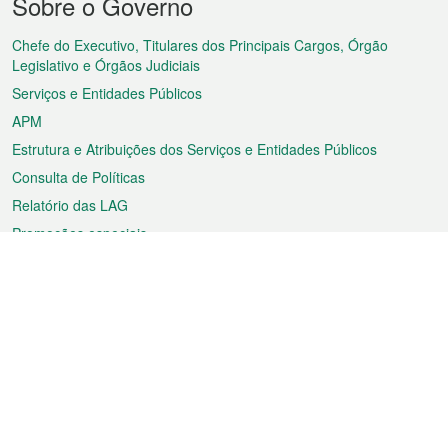
Sobre o Governo
do
rodapé
Chefe do Executivo, Titulares dos Principais Cargos, Órgão
Legislativo e Órgãos Judiciais
Serviços e Entidades Públicos
APM
Estrutura e Atribuições dos Serviços e Entidades Públicos
Consulta de Políticas
Relatório das LAG
Promoções especiais
Sobre a RAEM
Tempo
Transporte
Feriados
Cultura e lazer
Informação de Macau