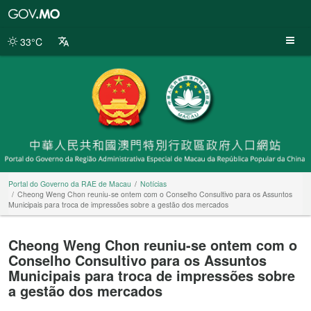
Portal
do
Governo
33°C
da
RAE
de
Macau
Portal do Governo da RAE de Macau
Notícias
Cheong Weng Chon reuniu-se ontem com o Conselho Consultivo para os Assuntos
Municipais para troca de impressões sobre a gestão dos mercados
Cheong Weng Chon reuniu-se ontem com o
Conselho Consultivo para os Assuntos
Municipais para troca de impressões sobre
a gestão dos mercados