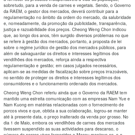
sobretudo, para a venda de carnes e vegetais. Sendo, o Governo
da RAEM, o gestor dos mercados, deverá contribuir para a
regulamentação no âmbito da ordem do mercado, da salubridade
e, nomeadamente, da promoção da publicidade, transparência,
justiça e razoabilidade dos preços. Cheong Weng Chon indicou
que, ao longo dos anos, têm surgido diversos problemas no que
se refere à gestão dos mercados, portanto, a proposta de lei
sobre o regime jurídico de gestão dos mercados públicos, para
além de salvaguardar os direitos e interesses legítimos dos
vendilhões dos mercados, reforça ainda a respectiva
regulamentação e gestão; em casos julgados necessários,
aplicam-se as medidas de fiscalização sobre preços irrazoáveis,
no sentido de proteger os direitos e interesses legítimos dos
consumidores e o funcionamento ordenado dos mercados.
Cheong Weng Chon referiu ainda que o Governo da RAEM tem
mantido uma estreita comunicação com as empresas Nam Yue e
Nam Kuong em matérias relacionadas com o fornecimento de
porcos vivos e que, obtida a sua colaboração, logrou-se manter
até à presente data, o preço inalterado da venda por grosso. No
dia 1 de Maio, embora os vendilhões de carnes dos mercados
tivessem suspendido as suas actividades para descanso, o
número de porcos vivos fornecidos a Macau manteve-se, e o