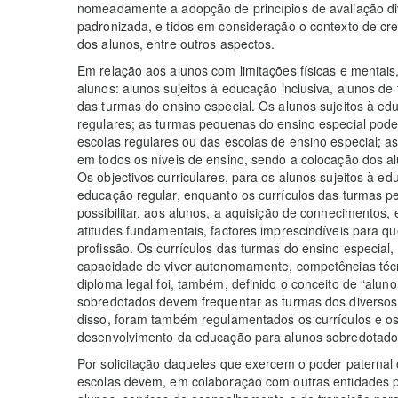
nomeadamente a adopção de princípios de avaliação div
padronizada, e tidos em consideração o contexto de cr
dos alunos, entre outros aspectos.
Em relação aos alunos com limitações físicas e mentais,
alunos: alunos sujeitos à educação inclusiva, alunos d
das turmas do ensino especial. Os alunos sujeitos à ed
regulares; as turmas pequenas do ensino especial pode
escolas regulares ou das escolas de ensino especial; a
em todos os níveis de ensino, sendo a colocação dos al
Os objectivos curriculares, para os alunos sujeitos à e
educação regular, enquanto os currículos das turmas p
possibilitar, aos alunos, a aquisição de conhecimentos
atitudes fundamentais, factores imprescindíveis para
profissão. Os currículos das turmas do ensino especial, 
capacidade de viver autonomamente, competências técni
diploma legal foi, também, definido o conceito de “alu
sobredotados devem frequentar as turmas dos diversos 
disso, foram também regulamentados os currículos e os
desenvolvimento da educação para alunos sobredotado
Por solicitação daqueles que exercem o poder paternal 
escolas devem, em colaboração com outras entidades públ