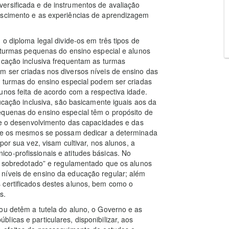
ersificada e de instrumentos de avaliação
escimento e as experiências de aprendizagem
 o diploma legal divide-os em três tipos de
e turmas pequenas do ensino especial e alunos
ucação inclusiva frequentam as turmas
m ser criadas nos diversos níveis de ensino das
s turmas do ensino especial podem ser criadas
unos feita de acordo com a respectiva idade.
ducação inclusiva, são basicamente iguais aos da
equenas do ensino especial têm o propósito de
, e o desenvolvimento das capacidades e das
 que os mesmos se possam dedicar a determinada
por sua vez, visam cultivar, nos alunos, a
co-profissionais e atitudes básicas. No
no sobredotado” e regulamentado que os alunos
níveis de ensino da educação regular; além
 certificados destes alunos, bem como o
s.
ou detêm a tutela do aluno, o Governo e as
icas e particulares, disponibilizar, aos