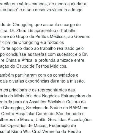
eração em vários campos, de modo a ajudar a
ma base” e o seu desenvolvimento a longo
úde de Chongqing que assumiu o cargo do
ina, Dr. Zhou Lin apresentou o trabalho
 nome do Grupo de Peritos Médicos, ao Governo
cipal de Chongqing e a todos os
forte apoio dado ao trabalho realizado pelo
o concluísse as tarefas com sucesso; e o Dr.
tre China e África, a profunda amizade entre
rmação do Grupo de Peritos Médicos.
também partilharam com os convidados e
oais e várias experiências durante a missão.
ntes principais e os representantes das
ria do Ministério dos Negócios Estrangeiros da
tária para os Assuntos Sociais e Cultura da
de Chongqing, Serviços de Saúde da RAEM em
 Centro Hospitalar Conde de São Januário e
lheres de Macau, União Geral das Associações
dos Operários de Macau, Federação de
spital Kiang Wu, Cruz Vermelha da Região