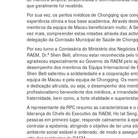
que geralmente foi recebido.
Por sua vez, os peritos médicos de Chongqing que c
experiência clínica e boa base académica. Através de
membros da equipa de Macau beneficiaram muito; A Sec
vez mais, compreender estas missões através das activ
delegação da Comissão Municipal de Saúde de Chong
Por seu turno a Comissária do Ministério dos Negócios
a
RAEM, Dr.
Shen Beili, afirmou estar reconhecida pelo 
agradeceu especialmente ao Governo da RAEM pelo apoi
desempenho dos membros da Equipa Internacional de 
Shen Beili salientou a solidariedade e a cooperação e
equipa de Macau e pela equipa de Chongqing. Os memb
e dedicação altruísta, ou seja, o desempenho dos mem
profissionalismo benevolente dos médicos, a irmandade 
fraternidade, bem como, a forte vitalidade e superiorid
A representante da RPC resumiu as características e o 
liderança do Chefe do Executivo da RAEM, Ho Iat Seng
pessoas em primeiro lugar, responde calmamente à epid
controlar a epidemia, atingindo o objetivo de ter uma si
ambiente social estável e ordenado, de modo a assegu
vida dos residentes da RAEM.