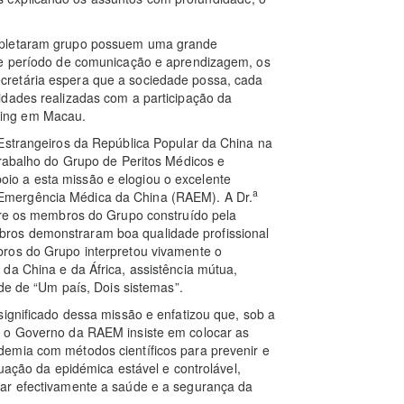
ompletaram grupo possuem uma grande
ste período de comunicação e aprendizagem, os
retária espera que a sociedade possa, cada
idades realizadas com a participação da
qing em Macau.
 Estrangeiros da República Popular da China na
trabalho do Grupo de Peritos Médicos e
o a esta missão e elogiou o excelente
a
Emergência Médica da China (RAEM). A Dr.
ntre os membros do Grupo construído pela
ros demonstraram boa qualidade profissional
bros do Grupo interpretou vivamente o
da China e da África, assistência mútua,
ade de “Um país, Dois sistemas”.
significado dessa missão e enfatizou que, sob a
, o Governo da RAEM insiste em colocar as
emia com métodos científicos para prevenir e
tuação da epidémica estável e controlável,
rar efectivamente a saúde e a segurança da