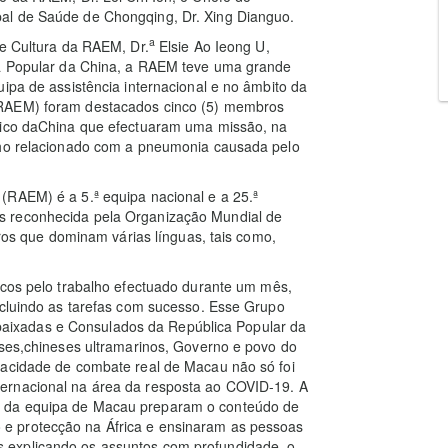
al de Saúde de Chongqing, Dr. Xing Dianguo.
a
 e Cultura da RAEM, Dr.
Elsie Ao Ieong U,
ca Popular da China, a RAEM teve uma grande
ipa de assistência internacional e no âmbito da
(RAEM) foram destacados cinco (5) membros
émico daChina que efectuaram uma missão, na
alho relacionado com a pneumonia causada pelo
(RAEM) é a 5.ª equipa nacional e a 25.ª
s reconhecida pela Organização Mundial de
 que dominam várias línguas, tais como,
icos pelo trabalho efectuado durante um mês,
ncluindo as tarefas com sucesso. Esse Grupo
ixadas e Consulados da República Popular da
eses,chineses ultramarinos, Governo e povo do
pacidade de combate real de Macau não só foi
ernacional na área da resposta ao COVID-19. A
 da equipa de Macau preparam o conteúdo de
e protecção na África e ensinaram as pessoas
 explicando os assuntos com profundidade, o