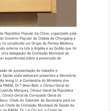
da República Popular da China, organizado pela
 do Governo Popular da Cidade de Chongqing e
 foi constituído um Grupo de Peritos Médicos
da externa na luta à Argélia e ao Sudão que foi
o uma delegação da Comissão Municipal de
har experiências sobre a prevenção de
sessão de apresentação do trabalho e
de Saúde onde estiveram presentes a Secretária
 Ao Ieong U, a Comissária do Ministério dos
a
na RAEM, Dr.
Shen Beili, o Cônsul-Geral do
ustódio Marques, Cônsul-Geral da República
, Cônsul-Geral do Consulado Geral da
iano, Chefe do Gabinete da Secretária para os
Sub-Chefe da Comissão Municipal de Saúde de
e da RAEM, Dr. Lei Chi Ion, e Chefe do