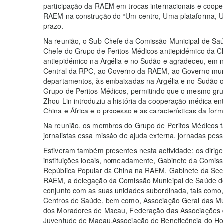
participação da RAEM em trocas internacionais e coop
RAEM na construção do “Um centro, Uma plataforma, U
prazo.
Na reunião, o Sub-Chefe da Comissão Municipal de Sa
Chefe do Grupo de Peritos Médicos antiepidémico da Ch
antiepidémico na Argélia e no Sudão e agradeceu, em
Central da RPC, ao Governo da RAEM, ao Governo muni
departamentos, às embaixadas na Argélia e no Sudão o 
Grupo de Peritos Médicos, permitindo que o mesmo grup
Zhou Lin introduziu a história da cooperação médica en
China e África e o processo e as características da fo
Na reunião, os membros do Grupo de Peritos Médicos 
jornalistas essa missão de ajuda externa, jornadas pess
Estiveram também presentes nesta actividade: os dirige
instituições locais, nomeadamente, Gabinete da Comissá
República Popular da China na RAEM, Gabinete da Secre
RAEM, a delegação da Comissão Municipal de Saúde 
conjunto com as suas unidades subordinada, tais como,
Centros de Saúde, bem como, Associação Geral das Mu
dos Moradores de Macau, Federação das Associações 
Juventude de Macau,Associação de Beneficência do Ho