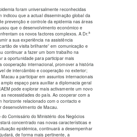
 epidemia foram universalmente reconhecidas
 indicou que a actual disseminação global da
 de prevenção e controle da epidemia nas áreas
 causou que o desenvolvimento económico e
a
enfrentam os novos factores complexos. A Dr.
mir a sua experiência na assistência
cartão de visita brilhante” em comunicação e
u continuar a fazer um bom trabalho na
r a oportunidade para participar mais
 cooperação internacional, promover a história
el de intercâmbio e cooperação no exterior;
 Macau a participar em assuntos internacionais
amplo espaço para auxiliar a diplomacia geral
a RAEM pode explorar mais activamente um novo
m as necessidades do país. Ao cooperar com a
m horizonte relacionado com o contacto e
or desenvolvimento de Macau.
e do Comissário do Ministério dos Negócios
tará concentrado nas novas características e
 situação epidémica, continuará a desempenhar
judará, de forma mais pertinente, a