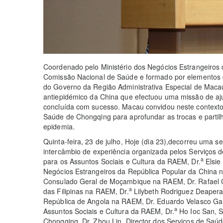
Coordenado pelo Ministério dos Negócios Estrangeiros 
Comissão Nacional de Saúde e formado por elementos
do Governo da Região Administrativa Especial de Macau
antiepidémico da China que efectuou uma missão de aju
concluída com sucesso. Macau convidou neste context
Saúde de Chongqing para aprofundar as trocas e partil
epidemia.
Quinta-feira, 23 de julho, Hoje (dia 23),decorreu uma 
intercâmbio de experiência organizada pelos Serviços 
a
para os Assuntos Sociais e Cultura da RAEM, Dr.
Elsie
Negócios Estrangeiros da República Popular da China 
Consulado Geral de Moçambique na RAEM, Dr. Rafael C
a
das Filipinas na RAEM, Dr.
Lilybeth Rodriguez Deapera
República de Angola na RAEM, Dr. Eduardo Velasco Gal
a
Assuntos Sociais e Cultura da RAEM, Dr.
Ho Ioc San, 
Chongqing, Dr. Zhou Lin, Director dos Serviços de Saúd