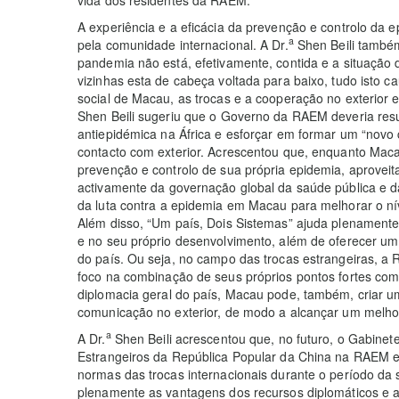
A experiência e a eficácia da prevenção e controlo da
a
pela comunidade internacional. A Dr.
Shen Beili também
pandemia não está, efetivamente, contida e a situação
vizinhas esta de cabeça voltada para baixo, tudo isto
social de Macau, as trocas e a cooperação no exterior 
Shen Beili sugeriu que o Governo da RAEM deveria resu
antiepidémica na África e esforçar em formar um “novo 
contacto com exterior. Acrescentou que, enquanto Maca
prevenção e controlo de sua própria epidemia, aproveita
activamente da governação global da saúde pública e da
da luta contra a epidemia em Macau para melhorar o nív
Além disso, “Um país, Dois Sistemas” ajuda plenamente
e no seu próprio desenvolvimento, além de oferecer um 
do país. Ou seja, no campo das trocas estrangeiras, 
foco na combinação de seus próprios pontos fortes co
diplomacia geral do país, Macau pode, também, criar u
comunicação no exterior, de modo a alcançar um melh
a
A Dr.
Shen Beili acrescentou que, no futuro, o Gabinet
Estrangeiros da República Popular da China na RAEM es
normas das trocas internacionais durante o período da
plenamente as vantagens dos recursos diplomáticos e a