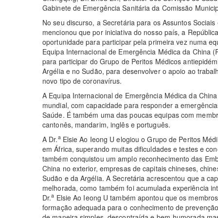
Gabinete de Emergência Sanitária da Comissão Municip
No seu discurso, a Secretária para os Assuntos Sociais
mencionou que por iniciativa do nosso país, a Repúbli
oportunidade para participar pela primeira vez numa equ
Equipa Internacional de Emergência Médica da China 
para participar do Grupo de Peritos Médicos antiepid
Argélia e no Sudão, para desenvolver o apoio ao trab
novo tipo de coronavírus.
A Equipa Internacional de Emergência Médica da China 
mundial, com capacidade para responder a emergência
Saúde. É também uma das poucas equipas com membros
cantonês, mandarim, inglês e português.
a
A Dr.
Elsie Ao Ieong U elogiou o Grupo de Peritos Méd
em África, superando muitas dificuldades e testes e co
também conquistou um amplo reconhecimento das Emba
China no exterior, empresas de capitais chineses, chin
Sudão e da Argélia. A Secretária acrescentou que a ca
melhorada, como também foi acumulada experiência int
a
Dr.
Elsie Ao Ieong U também apontou que os membros
formação adequada para o conhecimento de prevenção 
de maneira simples, descontraída e bem-humorada mas