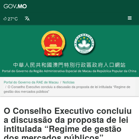
Portal
do
Governo
27°C
da
RAE
de
Macau
Portal do Governo da RAE de Macau
Notícias
O Conselho Executivo concluiu a discussão da proposta de lei intitulada “Regime de
gestão dos mercados públicos”
O Conselho Executivo concluiu
a discussão da proposta de lei
intitulada “Regime de gestão
dos mercados públicos”