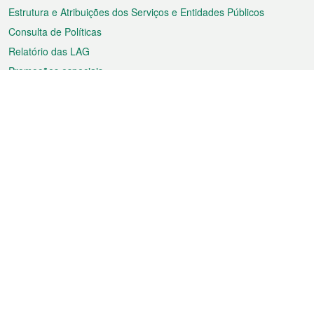
Estrutura e Atribuições dos Serviços e Entidades Públicos
Consulta de Políticas
Relatório das LAG
Promoções especiais
Sobre a RAEM
Tempo
Transporte
Feriados
Cultura e lazer
Informação de Macau
Ficheiro sobre Macau
Estatísticas
Anúncios