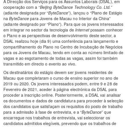
A Direcção dos Serviços para os Assuntos Laborais (DSAL), em
cooperação com a “
Beijing ByteDance Technology Co. Ltd.
”
(adiante designada por “
ByteDance
”), lançou o “Plano de Estágio
na
ByteDance
para Jovens de Macau no Interior da China”
(adiante designado por “Plano”). Para que os jovens interessados
em integrar no sector da tecnologia de
Internet
possam conhecer
o Plano e as perspectivas de desenvolvimento deste sector, a
DSAL realizou hoje (dia 9) uma conferência para lançamento e
compartilhamento do Plano no Centro de Incubação de Negócios
para os Jovens de Macau, tendo em conta ao número limitado de
vagas e ao esgotamento de todas as vagas, assim foi também
transmitido em directo o evento ao vivo.
Os destinatários do estágio devem ser jovens residentes de
Macau que completaram o curso de ensino superior no ano de
2019 ou 2020. Os jovens interessados podem, entre 9 e 28 de
Fevereiro de 2021, aceder à página electrónica da DSAL para
proceder a inscrição online. Posteriormente, a DSAL vai analisar
os documentos e dados de candidatura para proceder à selecção
dos candidatos que satisfaçam os requisitos do posto de trabalho
para a admissão à fase de entrevista, e a “
ByteDance
” que
encarregue nos trabalhos de entrevista, vai seleccionar os
candidatos admitidos elegíveis, prevendo que os trabalhos de