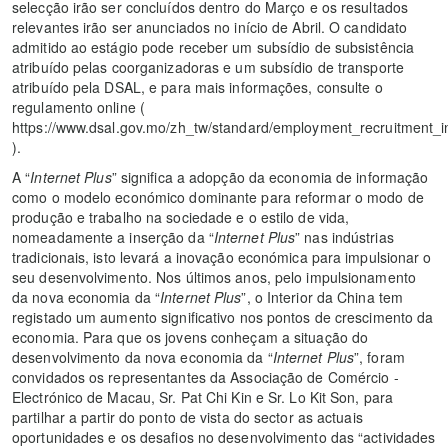
selecção irão ser concluídos dentro do Março e os resultados
relevantes irão ser anunciados no início de Abril. O candidato
admitido ao estágio pode receber um subsídio de subsistência
atribuído pelas coorganizadoras e um subsídio de transporte
atribuído pela DSAL, e para mais informações, consulte o
regulamento online (
https://www.dsal.gov.mo/zh_tw/standard/employment_recruitment_i
).
A “
Internet Plus
” significa a adopção da economia de informação
como o modelo económico dominante para reformar o modo de
produção e trabalho na sociedade e o estilo de vida,
nomeadamente a inserção da “
Internet Plus
” nas indústrias
tradicionais, isto levará a inovação económica para impulsionar o
seu desenvolvimento. Nos últimos anos, pelo impulsionamento
da nova economia da “
Internet Plus
”, o Interior da China tem
registado um aumento significativo nos pontos de crescimento da
economia. Para que os jovens conheçam a situação do
desenvolvimento da nova economia da “
Internet Plus
”, foram
convidados os representantes da Associação de Comércio -
Electrónico de Macau, Sr. Pat Chi Kin e Sr. Lo Kit Son, para
partilhar a partir do ponto de vista do sector as actuais
oportunidades e os desafios no desenvolvimento das “actividades