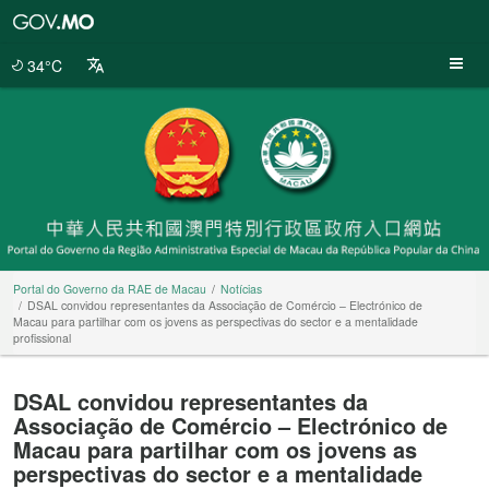
Portal
do
Governo
34°C
da
RAE
de
Macau
Portal do Governo da RAE de Macau
Notícias
DSAL convidou representantes da Associação de Comércio – Electrónico de
Macau para partilhar com os jovens as perspectivas do sector e a mentalidade
profissional
DSAL convidou representantes da
Associação de Comércio – Electrónico de
Macau para partilhar com os jovens as
perspectivas do sector e a mentalidade