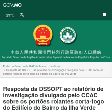
Portal
do
Governo
29°C
da
RAE
de
Macau
Portal do Governo da RAE de Macau
Notícias
Resposta da DSSOPT ao relatório de investigação divulgado pelo CCAC sobre os
portões rolantes corta-fogo do Edifício do Bairro da Ilha Verde
Resposta da DSSOPT ao relatório de
investigação divulgado pelo CCAC
sobre os portões rolantes corta-fogo
do Edifício do Bairro da Ilha Verde