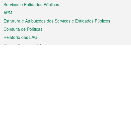
Serviços e Entidades Públicos
APM
Estrutura e Atribuições dos Serviços e Entidades Públicos
Consulta de Políticas
Relatório das LAG
Promoções especiais
Sobre a RAEM
Tempo
Transporte
Feriados
Cultura e lazer
Informação de Macau
Ficheiro sobre Macau
Estatísticas