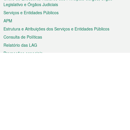
rodapé
Legislativo e Órgãos Judiciais
Serviços e Entidades Públicos
APM
Estrutura e Atribuições dos Serviços e Entidades Públicos
Consulta de Políticas
Relatório das LAG
Promoções especiais
Sobre a RAEM
Tempo
Transporte
Feriados
Cultura e lazer
Informação de Macau
Ficheiro sobre Macau
Estatísticas