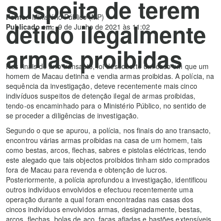
suspeita de terem
Fonte:
Ministério Público (MP)
detido ilegalmente
Publicado em:
9 de Junho de 2021 às 11:02
armas proibidas
Nos finais do ano transacto, foi descoberto um caso em que um
homem de Macau detinha e vendia armas proibidas. A polícia, na
sequência da investigação, deteve recentemente mais cinco
indivíduos suspeitos de detenção ilegal de armas proibidas,
tendo-os encaminhado para o Ministério Público, no sentido de
se proceder a diligências de investigação.
Segundo o que se apurou, a polícia, nos finais do ano transacto,
encontrou várias armas proibidas na casa de um homem, tais
como bestas, arcos, flechas, sabres e pistolas eléctricas, tendo
este alegado que tais objectos proibidos tinham sido comprados
fora de Macau para revenda e obtenção de lucros.
Posteriormente, a polícia aprofundou a investigação, identificou
outros indivíduos envolvidos e efectuou recentemente uma
operação durante a qual foram encontradas nas casas dos
cincos indivíduos envolvidos armas, designadamente, bestas,
arcos, flechas, bolas de aço, facas afiadas e bastões extensíveis,