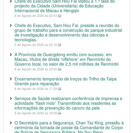
Chefe do Executivo Sam Hou Fai visitou a 1.ª fase do
projecto da Cidade (Universitária) de Educação
Internacional de Macau e Hengqin
6 de Agosto de 2026 às 22:43
Chefe do Executivo, Sam Hou Fai, preside a reunião do
grupo de trabalho para a construção do parque industrial
de investigação e desenvolvimento das ciências e
tecnologias.
6 de Agosto de 2026 às 22:16
A Província de Guangdong emitiu com sucesso, em
Macau, títulos de dívida “offshore” em Renminbi do
Governo local, no valor de 2,5 mil milhões de Renminbi
6 de Agosto de 2026 às 22:00
Encerramento temporário de troços do Trilho da Taipa
Grande para reparação
6 de Agosto de 2026 às 17:29
Serviços de Saúde realizaram conferência de imprensa e
actividade “flash mob” Transmitindo aos residentes as
informações de prevenção do cancro da pele
6 de Agosto de 2026 às 16:59
O Secretário para a Segurança, Chan Tsz King, presidiu à
cerimónia da tomada de posse da Comandante do Corpo
de Polícia de Segurança Pública, Ng Sou Peng