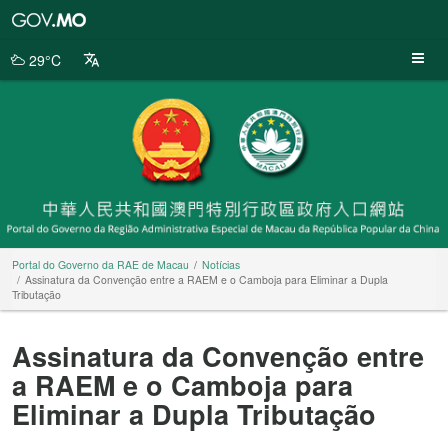
Portal
do
Governo
29°C
da
RAE
de
Macau
Portal do Governo da RAE de Macau
Notícias
Assinatura da Convenção entre a RAEM e o Camboja para Eliminar a Dupla
Tributação
Assinatura da Convenção entre
a RAEM e o Camboja para
Eliminar a Dupla Tributação