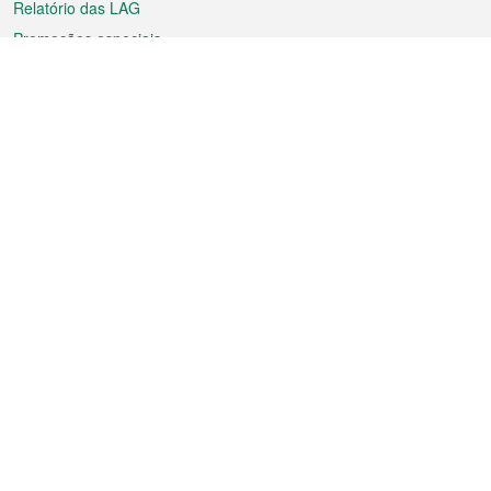
Relatório das LAG
Promoções especiais
Sobre a RAEM
Tempo
Transporte
Feriados
Cultura e lazer
Informação de Macau
Ficheiro sobre Macau
Estatísticas
Anúncios
Notícias
Vídeos
Boletim Oficial