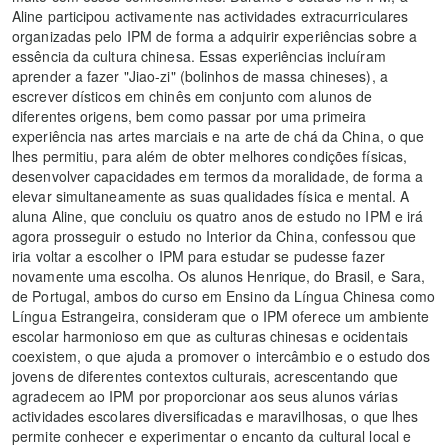
Aline participou activamente nas actividades extracurriculares
organizadas pelo IPM de forma a adquirir experiências sobre a
essência da cultura chinesa. Essas experiências incluíram
aprender a fazer "Jiao-zi" (bolinhos de massa chineses), a
escrever dísticos em chinês em conjunto com alunos de
diferentes origens, bem como passar por uma primeira
experiência nas artes marciais e na arte de chá da China, o que
lhes permitiu, para além de obter melhores condições físicas,
desenvolver capacidades em termos da moralidade, de forma a
elevar simultaneamente as suas qualidades física e mental. A
aluna Aline, que concluiu os quatro anos de estudo no IPM e irá
agora prosseguir o estudo no Interior da China, confessou que
iria voltar a escolher o IPM para estudar se pudesse fazer
novamente uma escolha. Os alunos Henrique, do Brasil, e Sara,
de Portugal, ambos do curso em Ensino da Língua Chinesa como
Língua Estrangeira, consideram que o IPM oferece um ambiente
escolar harmonioso em que as culturas chinesas e ocidentais
coexistem, o que ajuda a promover o intercâmbio e o estudo dos
jovens de diferentes contextos culturais, acrescentando que
agradecem ao IPM por proporcionar aos seus alunos várias
actividades escolares diversificadas e maravilhosas, o que lhes
permite conhecer e experimentar o encanto da cultural local e