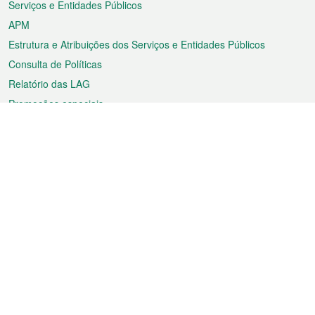
Serviços e Entidades Públicos
APM
Estrutura e Atribuições dos Serviços e Entidades Públicos
Consulta de Políticas
Relatório das LAG
Promoções especiais
Sobre a RAEM
Tempo
Transporte
Feriados
Cultura e lazer
Informação de Macau
Ficheiro sobre Macau
Estatísticas