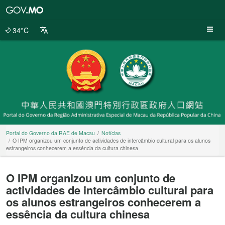
Portal
do
Governo
34°C
da
RAE
de
Macau
Portal do Governo da RAE de Macau
Notícias
O IPM organizou um conjunto de actividades de intercâmbio cultural para os alunos
estrangeiros conhecerem a essência da cultura chinesa
O IPM organizou um conjunto de
actividades de intercâmbio cultural para
os alunos estrangeiros conhecerem a
essência da cultura chinesa