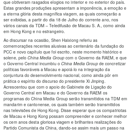
que obtiveram rasgados elogios no interior e no exterior do país.
Estas grandes produções apresentam a imponência, a emoção e
a eterna glória desta magnífica viagem, as quais começarão a
ser exibidas, a partir do dia 18 de Julho do corrente ano, nos
vários canais da TDM – Teledifusão de Macau S. A., como ainda
em Hong Kong e no estrangeiro.
Ao discursar na ocasião, Shen Haixiong referiu as
comemorações recentes alusivas ao centenário da fundação do
PCC e novo capítulo que foi escrito, neste momento histórico e
solene, pelo
China Media Group
com o Governo da RAEM, e que
o Governo Central incumbiu o
China Media Group
de concretizar
políticas favoráveis a Macau e apoiá-lo na integração da
conjuntura do desenvolvimento nacional, como ainda pôr em
prática o espírito do discurso do presidente Xi Jinping.
Acrescentou que com o apoio do Gabinete de Ligação do
Governo Central em Macau e do Governo da RAEM os
programas do China Media Group serão transmitidos na TDM em
mandarim e cantonense, os quais também serão transmitidos
nas televisões de Hong Kong. Disse esperar que os compatriotas
de Macau e Hong Kong possam compreender e conhecer melhor
os cem anos desta gloriosa viagem e brilhantes realizações do
Partido Comunista da China, dando-se assim mais um passo na