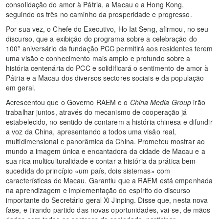
consolidação do amor à Pátria, a Macau e a Hong Kong,
seguindo os três no caminho da prosperidade e progresso.
Por sua vez, o Chefe do Executivo, Ho Iat Seng, afirmou, no seu
discurso, que a exibição do programa sobre a celebração do
100º aniversário da fundação PCC permitirá aos residentes terem
uma visão e conhecimento mais amplo e profundo sobre a
história centenária do PCC e solidificará o sentimento de amor à
Pátria e a Macau dos diversos sectores sociais e da população
em geral.
Acrescentou que o Governo RAEM e o
China Media Group
irão
trabalhar juntos, através do mecanismo de cooperação já
estabelecido, no sentido de contarem a história chinesa e difundir
a voz da China, apresentando a todos uma visão real,
multidimensional e panorâmica da China. Prometeu mostrar ao
mundo a imagem única e encantadora da cidade de Macau e a
sua rica multiculturalidade e contar a história da prática bem-
sucedida do princípio «um país, dois sistemas» com
características de Macau. Garantiu que a RAEM está empenhada
na aprendizagem e implementação do espírito do discurso
importante do Secretário geral Xi Jinping. Disse que, nesta nova
fase, e tirando partido das novas oportunidades, vai-se, de mãos