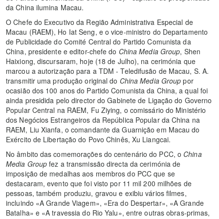
da China ilumina Macau.
O Chefe do Executivo da Região Administrativa Especial de
Macau (RAEM), Ho Iat Seng, e o vice-ministro do Departamento
de Publicidade do Comité Central do Partido Comunista da
China, presidente e editor-chefe do
China Media Group
, Shen
Haixiong, discursaram, hoje (18 de Julho), na cerimónia que
marcou a autorização para a TDM - Teledifusão de Macau, S. A.
transmitir uma produção original do
China Media Group
por
ocasião dos 100 anos do Partido Comunista da China, a qual foi
ainda presidida pelo director do Gabinete de Ligação do Governo
Popular Central na RAEM, Fu Ziying, o comissário do Ministério
dos Negócios Estrangeiros da República Popular da China na
RAEM, Liu Xianfa, o comandante da Guarnição em Macau do
Exército de Libertação do Povo Chinês, Xu Liangcai.
No âmbito das comemorações do centenário do PCC, o
China
Media Group
fez a transmissão directa da cerimónia de
imposição de medalhas aos membros do PCC que se
destacaram, evento que foi visto por 11 mil 200 milhões de
pessoas, também produziu, gravou e exibiu vários filmes,
incluindo «A Grande Viagem», «Era do Despertar», «A Grande
Batalha» e «A travessia do Rio Yalu», entre outras obras-primas,