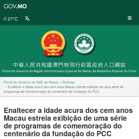
Portal
do
Governo
27°C
da
RAE
de
Macau
Portal do Governo da RAE de Macau
Notícias
Enaltecer a idade acura dos cem anos Macau estreia exibição de uma série de
programas de comemoração do centenário da fundação do PCC
Enaltecer a idade acura dos cem anos
Macau estreia exibição de uma série
de programas de comemoração do
centenário da fundação do PCC