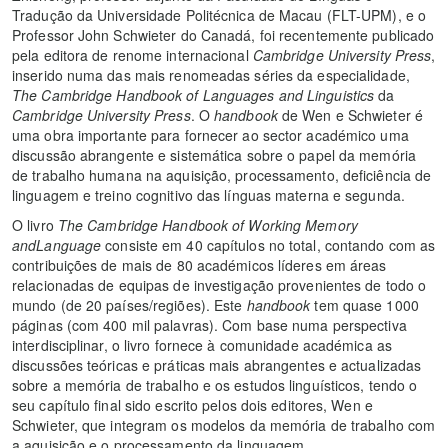
Tradução da Universidade Politécnica de Macau (FLT-UPM), e o
Professor John Schwieter do Canadá, foi recentemente publicado
pela editora de renome internacional
Cambridge University Press
,
inserido numa das mais renomeadas séries da especialidade,
The
Cambridge Handbook of Languages and Linguistics
da
Cambridge University Press
. O
handbook
de Wen e Schwieter é
uma obra importante para fornecer ao sector académico uma
discussão abrangente e sistemática sobre o papel da memória
de trabalho humana na aquisição, processamento, deficiência de
linguagem e treino cognitivo das línguas materna e segunda.
O livro
The Cambridge Handbook of Working Memory
andLanguage
consiste em 40 capítulos no total, contando com as
contribuições de mais de 80 académicos líderes em áreas
relacionadas de equipas de investigação provenientes de todo o
mundo (de 20 países/regiões). Este
handbook
tem quase 1000
páginas (com 400 mil palavras). Com base numa perspectiva
interdisciplinar, o livro fornece à comunidade académica as
discussões teóricas e práticas mais abrangentes e actualizadas
sobre a memória de trabalho e os estudos linguísticos, tendo o
seu capítulo final sido escrito pelos dois editores, Wen e
Schwieter, que integram os modelos da memória de trabalho com
a aquisição e o processamento da linguagem.