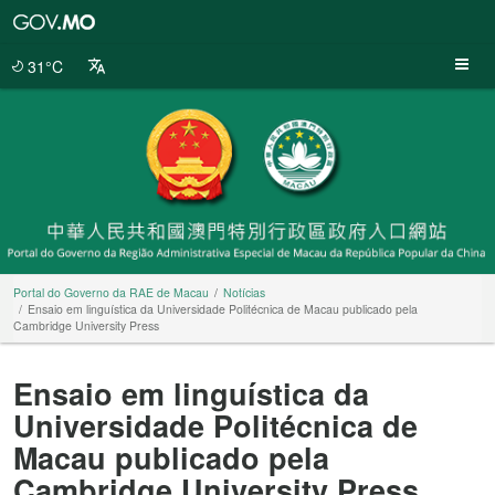
Portal
do
Governo
31°C
da
RAE
de
Macau
Portal do Governo da RAE de Macau
Notícias
Ensaio em linguística da Universidade Politécnica de Macau publicado pela
Cambridge University Press
Ensaio em linguística da
Universidade Politécnica de
Macau publicado pela
Cambridge University Press