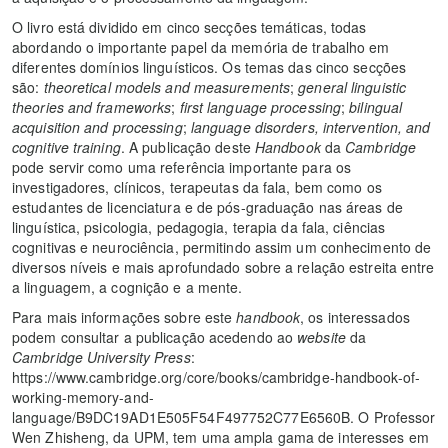
O livro está dividido em cinco secções temáticas, todas
abordando o importante papel da memória de trabalho em
diferentes domínios linguísticos. Os temas das cinco secções
são:
theoretical models and measurements
;
general linguistic
theories and frameworks
;
first language processing
;
bilingual
acquisition and processing
;
language disorders, intervention, and
cognitive training
. A publicação deste
Handbook
da
Cambridge
pode servir como uma referência importante para os
investigadores, clínicos, terapeutas da fala, bem como os
estudantes de licenciatura e de pós-graduação nas áreas de
linguística, psicologia, pedagogia, terapia da fala, ciências
cognitivas e neurociência, permitindo assim um conhecimento de
diversos níveis e mais aprofundado sobre a relação estreita entre
a linguagem, a cognição e a mente.
Para mais informações sobre este
handbook
, os interessados
podem consultar a publicação acedendo ao
website
da
Cambridge University Press
:
https://www.cambridge.org/core/books/cambridge-handbook-of-
working-memory-and-
language/B9DC19AD1E505F54F497752C77E6560B. O Professor
Wen Zhisheng, da UPM, tem uma ampla gama de interesses em