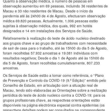
Quanto à observação médica, o número de pessoas em
observação aumentou em 69 pessoas, incluindo 36 residentes de
Macau e 33 não residentes de Macau. Desde o início da
pandemia até às 24h00 de 4 de Agosto, efectuaram observação
médica 69.820 pessoas. Actualmente, 1.006 pessoas estão
sujeitas à observação médica, dos quais, 992 em hotéis
designados e 14 em instalações dos Serviços de Saúde.
Relativamente à realização do teste de ácido nucleico destinado
aos grupos chave e ao grupo de trabalhadores com necessidade
de sair de casa para o trabalho, até às 15h00 do dia 5 de Agosto,
foram recolhidas 57.932 amostras e 19.081 indivíduos com
resultados negativos; Desde o dia 1 de Agosto até às 15h00 do
dia 5 de Agosto, foram recolhidas cumulativamente, 807.233
amostras.
Os Serviços de Saúde estão a tomar como referência, o “Plano
de Prevenção e Controlo da COVID-19 (9.ª Edição)” emitido pelo
Conselho de Estado, em articulação com a situação real de
Macau, tendo sido elaboradas as Orientações sobre a realização
periódica do teste de ácido nucleico contra a COVID-19; para os
grupos profissionais chave, as respectivas orientações estão
disponíveis na página electrónica especial contra epidemias (os
respectivos detalhes podem ser consultados na correspondente