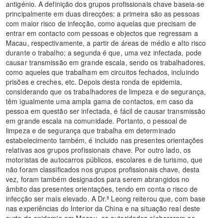
antigénio. A definição dos grupos profissionais chave baseia-se
principalmente em duas direcções: a primeira são as pessoas
com maior risco de infecção, como aquelas que precisam de
entrar em contacto com pessoas e objectos que regressam a
Macau, respectivamente, a partir de áreas de médio e alto risco
durante o trabalho; a segunda é que, uma vez infectada, pode
causar transmissão em grande escala, sendo os trabalhadores,
como aqueles que trabalham em circuitos fechados, incluindo
prisões e creches, etc. Depois desta ronda de epidemia,
considerando que os trabalhadores de limpeza e de segurança,
têm igualmente uma ampla gama de contactos, em caso da
pessoa em questão ser infectada, é fácil de causar transmissão
em grande escala na comunidade. Portanto, o pessoal de
limpeza e de segurança que trabalha em determinado
estabelecimento também, é incluido nas presentes orientações
relativas aos grupos profissionais chave. Por outro lado, os
motoristas de autocarros públicos, escolares e de turismo, que
não foram classificados nos grupos profissionais chave, desta
vez, foram também designados para serem abrangidos no
âmbito das presentes orientações, tendo em conta o risco de
infecção ser mais elevado. A Dr.ª Leong reiterou que, com base
nas experiências do Interior da China e na situação real deste
surto da epidemia em Macau, as autoridades elaboraram as