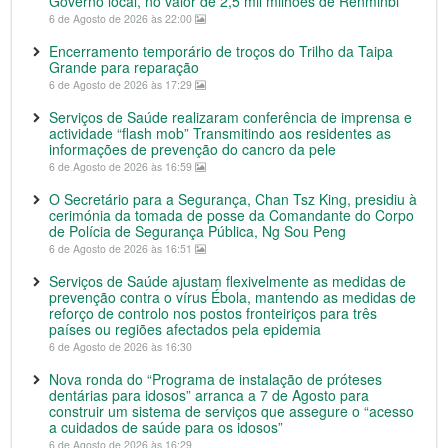
Governo local, no valor de 2,5 mil milhões de Renminbi
6 de Agosto de 2026 às 22:00
Encerramento temporário de troços do Trilho da Taipa
Grande para reparação
6 de Agosto de 2026 às 17:29
Serviços de Saúde realizaram conferência de imprensa e
actividade “flash mob” Transmitindo aos residentes as
informações de prevenção do cancro da pele
6 de Agosto de 2026 às 16:59
O Secretário para a Segurança, Chan Tsz King, presidiu à
cerimónia da tomada de posse da Comandante do Corpo
de Polícia de Segurança Pública, Ng Sou Peng
6 de Agosto de 2026 às 16:51
Serviços de Saúde ajustam flexivelmente as medidas de
prevenção contra o vírus Ébola, mantendo as medidas de
reforço de controlo nos postos fronteiriços para três
países ou regiões afectados pela epidemia
6 de Agosto de 2026 às 16:30
Nova ronda do “Programa de instalação de próteses
dentárias para idosos” arranca a 7 de Agosto para
construir um sistema de serviços que assegure o “acesso
a cuidados de saúde para os idosos”
6 de Agosto de 2026 às 16:29