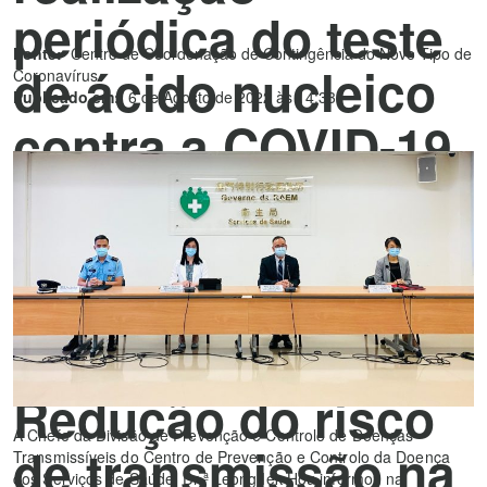
periódica do teste
Fonte:
Centro de Coordenação de Contingência do Novo Tipo de
de ácido nucleico
Coronavírus
Publicado em:
6 de Agosto de 2022 às 14:33
contra a COVID-19
para os grupos
profissionais
chave, a partir de 8
de Agosto
Redução do risco
A Chefe da Divisão de Prevenção e Controlo de Doenças
de transmissão na
Transmissíveis do Centro de Prevenção e Controlo da Doença
dos Serviços de Saúde, Dr.ª Leong Iek Hou informou na