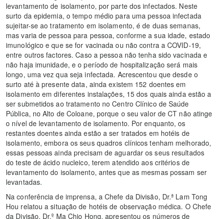
levantamento de isolamento, por parte dos infectados. Neste
surto da epidemia, o tempo médio para uma pessoa infectada
sujeitar-se ao tratamento em isolamento, é de duas semanas,
mas varia de pessoa para pessoa, conforme a sua idade, estado
imunológico e que se for vacinada ou não contra a COVID-19,
entre outros factores. Caso a pessoa não tenha sido vacinada e
não haja imunidade, e o período de hospitalização será mais
longo, uma vez qua seja infectada. Acrescentou que desde o
surto até à presente data, ainda existem 152 doentes em
isolamento em diferentes instalações, 15 dos quais ainda estão a
ser submetidos ao tratamento no Centro Clínico de Saúde
Pública, no Alto de Coloane, porque o seu valor de CT não atinge
o nível de levantamento de isolamento. Por enquanto, os
restantes doentes ainda estão a ser tratados em hotéis de
isolamento, embora os seus quadros clínicos tenham melhorado,
essas pessoas ainda precisam de aguardar os seus resultados
do teste de ácido nucleico, terem atendido aos critérios de
levantamento do isolamento, antes que as mesmas possam ser
levantadas.
Na conferência de imprensa, a Chefe da Divisão, Dr.ª Lam Tong
Hou relatou a situação de hotéis de observação médica. O Chefe
da Divisão, Dr.º Ma Chio Hong, apresentou os números de