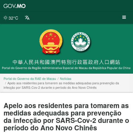
Portal
do
Governo
32°C
da
RAE
de
Macau
Portal do Governo da RAE de Macau
Notícias
Apelo aos residentes para tomarem as medidas adequadas para prevenção da
infecção por SARS-Cov-2 durante o período do Ano Novo Chinês
Apelo aos residentes para tomarem as
medidas adequadas para prevenção
da infecção por SARS-Cov-2 durante o
período do Ano Novo Chinês