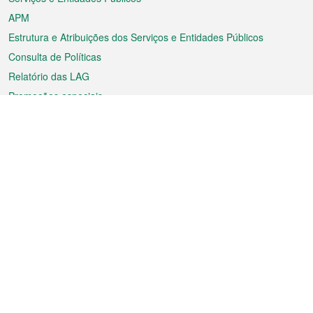
APM
Estrutura e Atribuições dos Serviços e Entidades Públicos
Consulta de Políticas
Relatório das LAG
Promoções especiais
Sobre a RAEM
Tempo
Transporte
Feriados
Cultura e lazer
Informação de Macau
Ficheiro sobre Macau
Estatísticas
Anúncios