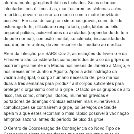
atordoamento, gânglios linfáticos inchados. Se as crianças
infectadas, nos últimos dias, manifestarem os sintomas acima
referidos, devem recorrer ao médico com a maior brevidade
possível. Em caso de surgirem sintomas graves, como dor de
estômago forte, dificuldade respiratória, pele, lábios ou leito
ungueal pálidos, acinzentados ou azulados (dependendo do tom
de pele normal), confusão mental, sonolência, incapacidade de
acordar, entre outros, devem recorrer de imediato ao médico.
Além da infecção por SARS-Cov-2, as estações do Inverno e da
Primavera são consideradas como períodos de pico da gripe que
ocorrem geralmente em Macau nos meses de Janeiro a Março, e
nos meses entre Junho e Agosto. Após a administração da
vacina antigripal, o corpo humano necessita de, pelo menos,
duas a três semanas para produzir anticorpos suficientes para
proteger o organismo contra a gripe. O facto de os grupos de alto
risco, tais como, crianças, idosos, mulheres grávidas e
portadores de doenças crónicas estarem mais vulneráveis a
complicações se contraírem a gripe, os Serviços de Saúde
apelam a que estes recorram o mais rápido possível à vacinação
antigripal sazonal antes do período de pico da gripe.
O Centro de Coordenação de Contingência do Novo Tipo de