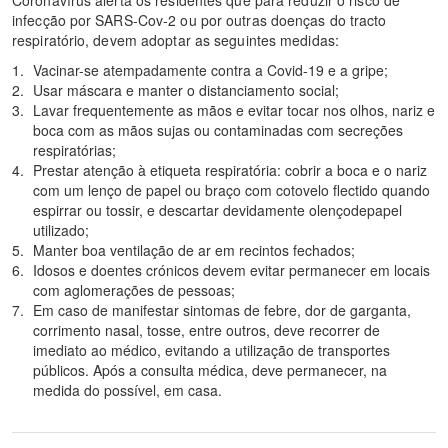
Coronavírus alerta os residentes que para reduzir o risco de
infecção por SARS-Cov-2 ou por outras doenças do tracto
respiratório, devem adoptar as seguintes medidas:
Vacinar-se atempadamente contra a Covid-19 e a gripe;
Usar máscara e manter o distanciamento social;
Lavar frequentemente as mãos e evitar tocar nos olhos, nariz e
boca com as mãos sujas ou contaminadas com secreções
respiratórias;
Prestar atenção à etiqueta respiratória: cobrir a boca e o nariz
com um lenço de papel ou braço com cotovelo flectido quando
espirrar ou tossir, e descartar devidamente olençodepapel
utilizado;
Manter boa ventilação de ar em recintos fechados;
Idosos e doentes crónicos devem evitar permanecer em locais
com aglomerações de pessoas;
Em caso de manifestar sintomas de febre, dor de garganta,
corrimento nasal, tosse, entre outros, deve recorrer de
imediato ao médico, evitando a utilização de transportes
públicos. Após a consulta médica, deve permanecer, na
medida do possível, em casa.