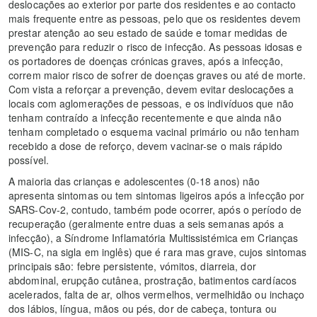
deslocações ao exterior por parte dos residentes e ao contacto
mais frequente entre as pessoas, pelo que os residentes devem
prestar atenção ao seu estado de saúde e tomar medidas de
prevenção para reduzir o risco de infecção. As pessoas idosas e
os portadores de doenças crónicas graves, após a infecção,
correm maior risco de sofrer de doenças graves ou até de morte.
Com vista a reforçar a prevenção, devem evitar deslocações a
locais com aglomerações de pessoas, e os indivíduos que não
tenham contraído a infecção recentemente e que ainda não
tenham completado o esquema vacinal primário ou não tenham
recebido a dose de reforço, devem vacinar-se o mais rápido
possível.
A maioria das crianças e adolescentes (0-18 anos) não
apresenta sintomas ou tem sintomas ligeiros após a infecção por
SARS-Cov-2, contudo, também pode ocorrer, após o período de
recuperação (geralmente entre duas a seis semanas após a
infecção), a Síndrome Inflamatória Multissistémica em Crianças
(MIS-C, na sigla em inglês) que é rara mas grave, cujos sintomas
principais são: febre persistente, vómitos, diarreia, dor
abdominal, erupção cutânea, prostração, batimentos cardíacos
acelerados, falta de ar, olhos vermelhos, vermelhidão ou inchaço
dos lábios, língua, mãos ou pés, dor de cabeça, tontura ou