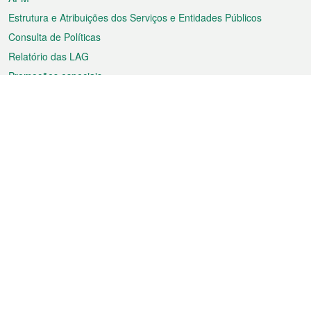
Estrutura e Atribuições dos Serviços e Entidades Públicos
Consulta de Políticas
Relatório das LAG
Promoções especiais
Sobre a RAEM
Tempo
Transporte
Feriados
Cultura e lazer
Informação de Macau
Ficheiro sobre Macau
Estatísticas
Anúncios