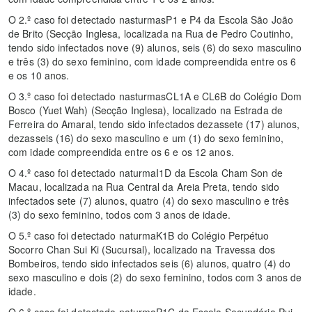
O 2.º caso foi detectado nasturmasP1 e P4 da Escola São João
de Brito (Secção Inglesa, localizada na Rua de Pedro Coutinho,
tendo sido infectados nove (9) alunos, seis (6) do sexo masculino
e três (3) do sexo feminino, com idade compreendida entre os 6
e os 10 anos.
O 3.º caso foi detectado nasturmasCL1A e CL6B do Colégio Dom
Bosco (Yuet Wah) (Secção Inglesa), localizado na Estrada de
Ferreira do Amaral, tendo sido infectados dezassete (17) alunos,
dezasseis (16) do sexo masculino e um (1) do sexo feminino,
com idade compreendida entre os 6 e os 12 anos.
O 4.º caso foi detectado naturmaI1D da Escola Cham Son de
Macau, localizada na Rua Central da Areia Preta, tendo sido
infectados sete (7) alunos, quatro (4) do sexo masculino e três
(3) do sexo feminino, todos com 3 anos de idade.
O 5.º caso foi detectado naturmaK1B do Colégio Perpétuo
Socorro Chan Sui Ki (Sucursal), localizado na Travessa dos
Bombeiros, tendo sido infectados seis (6) alunos, quatro (4) do
sexo masculino e dois (2) do sexo feminino, todos com 3 anos de
idade.