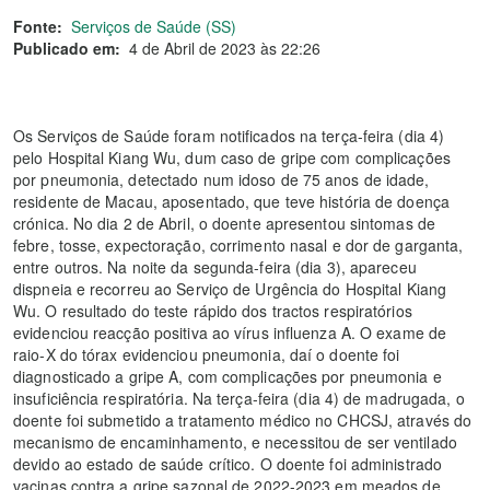
Fonte:
Serviços de Saúde (SS)
Publicado em:
4 de Abril de 2023 às 22:26
Os Serviços de Saúde foram notificados na terça-feira (dia 4)
pelo Hospital Kiang Wu, dum caso de gripe com complicações
por pneumonia, detectado num idoso de 75 anos de idade,
residente de Macau, aposentado, que teve história de doença
crónica. No dia 2 de Abril, o doente apresentou sintomas de
febre, tosse, expectoração, corrimento nasal e dor de garganta,
entre outros. Na noite da segunda-feira (dia 3), apareceu
dispneia e recorreu ao Serviço de Urgência do Hospital Kiang
Wu. O resultado do teste rápido dos tractos respiratórios
evidenciou reacção positiva ao vírus influenza A. O exame de
raio-X do tórax evidenciou pneumonia, daí o doente foi
diagnosticado a gripe A, com complicações por pneumonia e
insuficiência respiratória. Na terça-feira (dia 4) de madrugada, o
doente foi submetido a tratamento médico no CHCSJ, através do
mecanismo de encaminhamento, e necessitou de ser ventilado
devido ao estado de saúde crítico. O doente foi administrado
vacinas contra a gripe sazonal de 2022-2023 em meados de