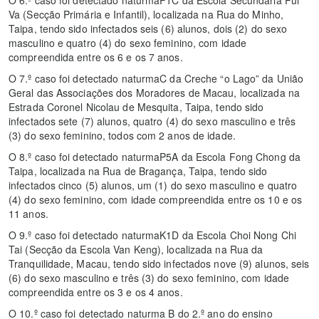
O 6.º caso foi detectado naturmaP1C da Escola Secundária Pui
Va (Secção Primária e Infantil), localizada na Rua do Minho,
Taipa, tendo sido infectados seis (6) alunos, dois (2) do sexo
masculino e quatro (4) do sexo feminino, com idade
compreendida entre os 6 e os 7 anos.
O 7.º caso foi detectado naturmaC da Creche “o Lago” da União
Geral das Associações dos Moradores de Macau, localizada na
Estrada Coronel Nicolau de Mesquita, Taipa, tendo sido
infectados sete (7) alunos, quatro (4) do sexo masculino e três
(3) do sexo feminino, todos com 2 anos de idade.
O 8.º caso foi detectado naturmaP5A da Escola Fong Chong da
Taipa, localizada na Rua de Bragança, Taipa, tendo sido
infectados cinco (5) alunos, um (1) do sexo masculino e quatro
(4) do sexo feminino, com idade compreendida entre os 10 e os
11 anos.
O 9.º caso foi detectado naturmaK1D da Escola Choi Nong Chi
Tai (Secção da Escola Van Keng), localizada na Rua da
Tranquilidade, Macau, tendo sido infectados nove (9) alunos, seis
(6) do sexo masculino e três (3) do sexo feminino, com idade
compreendida entre os 3 e os 4 anos.
O 10.º caso foi detectado naturma B do 2.º ano do ensino