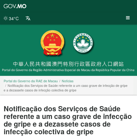
Portal
do
Governo
34°C
da
RAE
de
Macau
Portal do Governo da RAE de Macau
Notícias
Notificação dos Serviços de Saúde referente a um caso grave de infecção de gripe
e a dezassete casos de infecção colectiva de gripe
Notificação dos Serviços de Saúde
referente a um caso grave de infecção
de gripe e a dezassete casos de
infecção colectiva de gripe