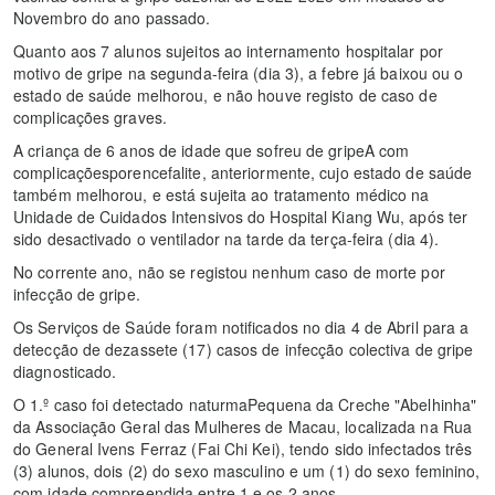
Novembro do ano passado.
Quanto aos 7 alunos sujeitos ao internamento hospitalar por
motivo de gripe na segunda-feira (dia 3), a febre já baixou ou o
estado de saúde melhorou, e não houve registo de caso de
complicações graves.
A criança de 6 anos de idade que sofreu de gripeA com
complicaçõesporencefalite, anteriormente, cujo estado de saúde
também melhorou, e está sujeita ao tratamento médico na
Unidade de Cuidados Intensivos do Hospital Kiang Wu, após ter
sido desactivado o ventilador na tarde da terça-feira (dia 4).
No corrente ano, não se registou nenhum caso de morte por
infecção de gripe.
Os Serviços de Saúde foram notificados no dia 4 de Abril para a
detecção de dezassete (17) casos de infecção colectiva de gripe
diagnosticado.
O 1.º caso foi detectado naturmaPequena da Creche "Abelhinha"
da Associação Geral das Mulheres de Macau, localizada na Rua
do General Ivens Ferraz (Fai Chi Kei), tendo sido infectados três
(3) alunos, dois (2) do sexo masculino e um (1) do sexo feminino,
com idade compreendida entre 1 e os 2 anos.