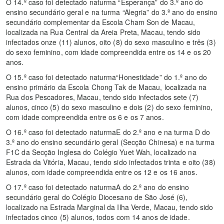
O 14.º caso foi detectado naturma “Esperança” do 3.º ano do
ensino secundário geral e na turma “Alegria” do 3.º ano do ensino
secundário complementar da Escola Cham Son de Macau,
localizada na Rua Central da Areia Preta, Macau, tendo sido
infectados onze (11) alunos, oito (8) do sexo masculino e três (3)
do sexo feminino, com idade compreendida entre os 14 e os 20
anos.
O 15.º caso foi detectado naturma“Honestidade” do 1.º ano do
ensino primário da Escola Chong Tak de Macau, localizada na
Rua dos Pescadores, Macau, tendo sido infectados sete (7)
alunos, cinco (5) do sexo masculino e dois (2) do sexo feminino,
com idade compreendida entre os 6 e os 7 anos.
O 16.º caso foi detectado naturmaE do 2.º ano e na turma D do
3.º ano do ensino secundário geral (Secção Chinesa) e na turma
F1C da Secção Inglesa do Colégio Yuet Wah, localizado na
Estrada da Vitória, Macau, tendo sido infectados trinta e oito (38)
alunos, com idade compreendida entre os 12 e os 16 anos.
O 17.º caso foi detectado naturmaA do 2.º ano do ensino
secundário geral do Colégio Diocesano de São José (6),
localizado na Estrada Marginal da Ilha Verde, Macau, tendo sido
infectados cinco (5) alunos, todos com 14 anos de idade.