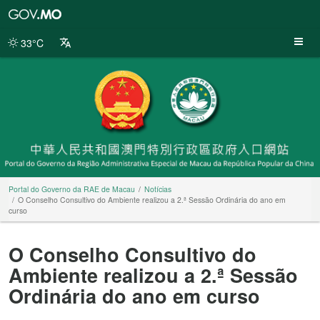
Portal
do
Governo
33°C
da
RAE
de
Macau
Portal do Governo da RAE de Macau
Notícias
O Conselho Consultivo do Ambiente realizou a 2.ª Sessão Ordinária do ano em
curso
O Conselho Consultivo do
Ambiente realizou a 2.ª Sessão
Ordinária do ano em curso