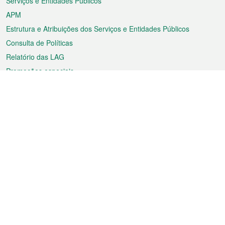
Serviços e Entidades Públicos
APM
Estrutura e Atribuições dos Serviços e Entidades Públicos
Consulta de Políticas
Relatório das LAG
Promoções especiais
Sobre a RAEM
Tempo
Transporte
Feriados
Cultura e lazer
Informação de Macau
Ficheiro sobre Macau
Estatísticas