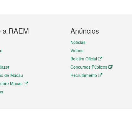
e a RAEM
Anúncios
Notícias
te
Vídeos
Boletim Oficial
 lazer
Concursos Públicos
ão de Macau
Recrutamento
 sobre Macau
as
ios e comércio
Directório