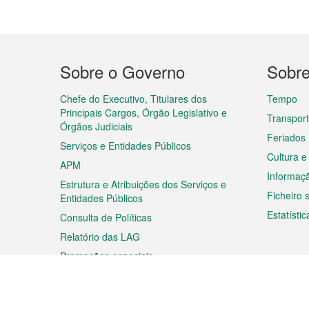
Menu
Sobre o Governo
Sobr
do
rodapé
Chefe do Executivo, Titulares dos
Tempo
Principais Cargos, Órgão Legislativo e
Transpor
Órgãos Judiciais
Feriados
Serviços e Entidades Públicos
Cultura e
APM
Informaç
Estrutura e Atribuições dos Serviços e
Ficheiro
Entidades Públicos
Estatístic
Consulta de Políticas
Relatório das LAG
Promoções especiais
Viagem
Negóc