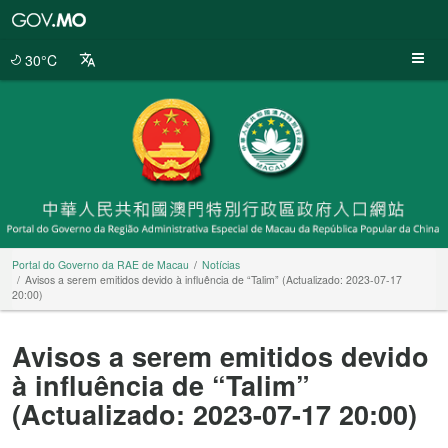
Portal
do
Governo
30°C
da
RAE
de
Macau
Portal do Governo da RAE de Macau
Notícias
Avisos a serem emitidos devido à influência de “Talim” (Actualizado: 2023-07-17
20:00)
Avisos a serem emitidos devido
à influência de “Talim”
(Actualizado: 2023-07-17 20:00)