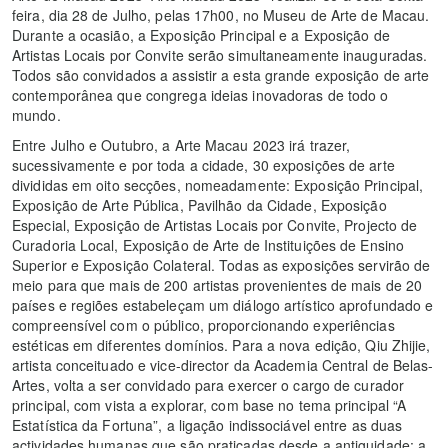
feira, dia 28 de Julho, pelas 17h00, no Museu de Arte de Macau.
Durante a ocasião, a Exposição Principal e a Exposição de
Artistas Locais por Convite serão simultaneamente inauguradas.
Todos são convidados a assistir a esta grande exposição de arte
contemporânea que congrega ideias inovadoras de todo o
mundo.
Entre Julho e Outubro, a Arte Macau 2023 irá trazer,
sucessivamente e por toda a cidade, 30 exposições de arte
divididas em oito secções, nomeadamente: Exposição Principal,
Exposição de Arte Pública, Pavilhão da Cidade, Exposição
Especial, Exposição de Artistas Locais por Convite, Projecto de
Curadoria Local, Exposição de Arte de Instituições de Ensino
Superior e Exposição Colateral. Todas as exposições servirão de
meio para que mais de 200 artistas provenientes de mais de 20
países e regiões estabeleçam um diálogo artístico aprofundado e
compreensível com o público, proporcionando experiências
estéticas em diferentes domínios. Para a nova edição, Qiu Zhijie,
artista conceituado e vice-director da Academia Central de Belas-
Artes, volta a ser convidado para exercer o cargo de curador
principal, com vista a explorar, com base no tema principal “A
Estatística da Fortuna”, a ligação indissociável entre as duas
actividades humanas que são praticadas desde a antiguidade: a