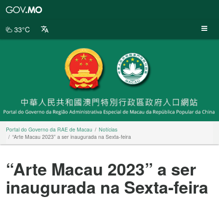
Portal
do
Governo
33°C
da
RAE
de
Macau
Portal do Governo da RAE de Macau
Notícias
“Arte Macau 2023” a ser inaugurada na Sexta-feira
“Arte Macau 2023” a ser
inaugurada na Sexta-feira