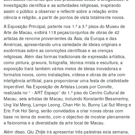
investigação científica e as actividades religiosas, inspirando
assim o público a observar e reflectir sobre a relação entre
ciência e religião, a partir de pontos de vista totalmente novos.
A Exposição Principal, patente nos 1.º a 3.º pisos do Museu de
Arte de Macau, exibirá 118 peças/conjuntos de obras de 42
artistas de renome provenientes da Ásia, da Europa e das
Américas, apresentando uma variedade de ideias originais e
excêntricas sobre as convicções científicas e as crenças
religiosas. Além das formas tradicionais de expressão artística,
como pintura, gravura, fotografia, técnica mista e escultura, a
exposição trará também vários meios de ideias inovadoras e
formatos novos, como instalações, vídeos e obras de arte com
inteligência artificial, para proporcionar uma festa de criatividade
imperdível. Na Exposição de Artistas Locais por Convite,
realizada no “・ART Espaço” do 1.º piso do Centro Cultural de
Macau, seis artistas de Macau, incluindo Konstantin Bessmertny,
Ung Vai Meng, Lampo Leong, Chan Hin Io, Bunny Lai Sut Weng e
Eric Fok Hoi Seng, serão convidados a criar novas obras com
base no tema do evento, com o objectivo de mostrar plenamente
a fisionomia e a diversidade da arte local de Macau.
Além disso, Qiu Zhijie irá apresentar três palestras esta semana,