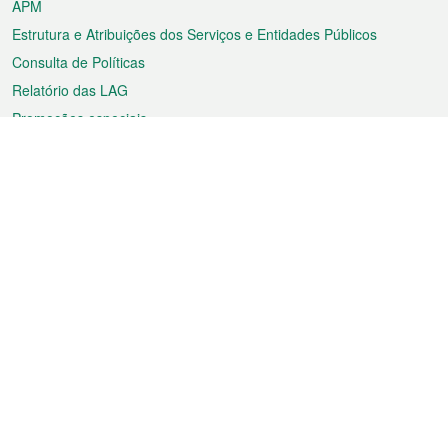
APM
Estrutura e Atribuições dos Serviços e Entidades Públicos
Consulta de Políticas
Relatório das LAG
Promoções especiais
Sobre a RAEM
Tempo
Transporte
Feriados
Cultura e lazer
Informação de Macau
Ficheiro sobre Macau
Estatísticas
Anúncios