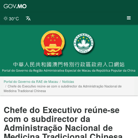
Portal
do
Governo
30°C
da
RAE
de
Macau
Portal do Governo da RAE de Macau
Notícias
Chefe do Executivo reúne-se com o subdirector da Administração Nacional de
Medicina Tradicional Chinesa
Chefe do Executivo reúne-se
com o subdirector da
Administração Nacional de
Medicina Tradicional Chinesa