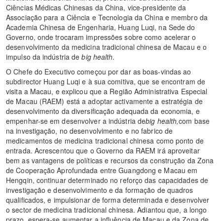
Ciências Médicas Chinesas da China, vice-presidente da
Associação para a Ciência e Tecnologia da China e membro da
Academia Chinesa de Engenharia, Huang Luqi, na Sede do
Governo, onde trocaram impressões sobre como acelerar o
desenvolvimento da medicina tradicional chinesa de Macau e o
impulso da indústria de
big health
.
O Chefe do Executivo começou por dar as boas-vindas ao
subdirector Huang Luqi e à sua comitiva, que se encontram de
visita a Macau, e explicou que a Região Administrativa Especial
de Macau (RAEM) está a adoptar activamente a estratégia de
desenvolvimento da diversificação adequada da economia, e
empenhar-se em desenvolver a indústria de
big health,
com base
na investigação, no desenvolvimento e no fabrico de
medicamentos de medicina tradicional chinesa como ponto de
entrada. Acrescentou que o Governo da RAEM irá aproveitar
bem as vantagens de políticas e recursos da construção da Zona
de Cooperação Aprofundada entre Guangdong e Macau em
Hengqin, continuar determinado no reforço das capacidades de
investigação e desenvolvimento e da formação de quadros
qualificados, e impulsionar de forma determinada e desenvolver
o sector de medicina tradicional chinesa. Adiantou que, a longo
prazo, espera-se aumentar a influência de Macau e da Zona de