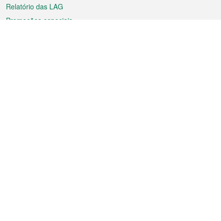
Relatório das LAG
Promoções especiais
Sobre a RAEM
Tempo
Transporte
Feriados
Cultura e lazer
Informação de Macau
Ficheiro sobre Macau
Estatísticas
Anúncios
Notícias
Vídeos
Boletim Oficial