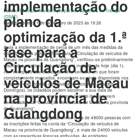
implementação do
Fonte:
Direcção dos Serviços para os Assuntos de Tráfego
plano da
(DSAT)
Publicado em:
1 de Novembro de 2023 às 19:26
optimização da 1.ª
fase para a
Após a implementação de cerca de um mês das medidas da
optimização da primeira fase para a “Circulação de veículos de
Macau na província de Guangdong”, verificou-se preliminarmente
Circulação de
resultados positivos. Actualizado até meio-dia de hoje (dia 1),
com excepção dos dias da primeira semana em que foram
veículos de Macau
completamente marcados, encontram-se ainda disponíveis nos
restantes dias do mês de Novembro (incluindo Sábados e
Domingos), os cidadãos podem escolher a sua data de
na província de
passagem fronteiriça, desta forma, permitir-lhes a serem
beneficiados da “Circulação de veículos de Macau na província
Guangdong
de Guangdong”.
Até final de Outubro, registaram-se mais de 48000 pessoas com
as inscrições feitas na conta da “Circulação de veículos de
Macau na província de Guangdong”, e mais de 24000 veículos
com as respectivas licenças atribuídas. As entidades