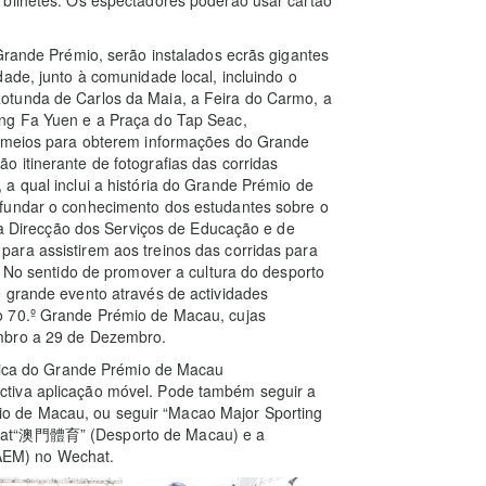
 bilhetes. Os espectadores poderão usar cartão
 Grande Prémio, serão instalados ecrãs gigantes
ade, junto à comunidade local, incluindo o
otunda de Carlos da Maia, a Feira do Carmo, a
ong Fa Yuen e a Praça do Tap Seac,
s meios para obterem informações do Grande
 itinerante de fotografias das corridas
a qual inclui a história do Grande Prémio de
ofundar o conhecimento dos estudantes sobre o
Direcção dos Serviços de Educação e de
ara assistirem aos treinos das corridas para
. No sentido de promover a cultura do desporto
 grande evento através de actividades
o 70.º Grande Prémio de Macau, cujas
embro a 29 de Dezembro.
ónica do Grande Prémio de Macau
tiva aplicação móvel. Pode também seguir a
o de Macau, ou seguir “Macao Major Sporting
Chat“澳門體育” (Desporto de Macau) e a
EM) no Wechat.