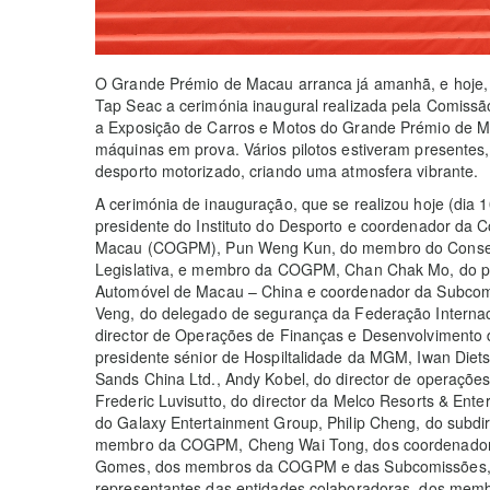
O Grande Prémio de Macau arranca já amanhã, e hoje, 
Tap Seac a cerimónia inaugural realizada pela Comis
a Exposição de Carros e Motos do Grande Prémio de M
máquinas em prova. Vários pilotos estiveram presentes,
desporto motorizado, criando uma atmosfera vibrante.
A cerimónia de inauguração, que se realizou hoje (dia
presidente do Instituto do Desporto e coordenador da
Macau (COGPM), Pun Weng Kun, do membro do Conselh
Legislativa, e membro da COGPM, Chan Chak Mo, do pr
Automóvel de Macau – China e coordenador da Subco
Veng, do delegado de segurança da Federação Internac
director de Operações de Finanças e Desenvolvimento d
presidente sénior de Hospiltalidade da MGM, Iwan Dietsc
Sands China Ltd., Andy Kobel, do director de operações
Frederic Luvisutto, do director da Melco Resorts & Ente
do Galaxy Entertainment Group, Philip Cheng, do subdi
membro da COGPM, Cheng Wai Tong, dos coordenadore
Gomes, dos membros da COGPM e das Subcomissões, d
representantes das entidades colaboradoras, dos memb