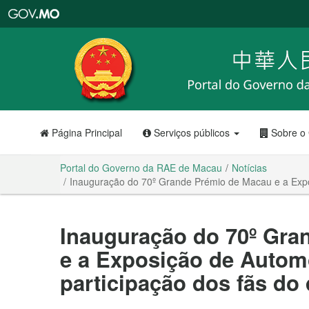
Portal
do
Governo
da
RAE
de
Macau
Página Principal
Serviços públicos
Sobre o
Portal do Governo da RAE de Macau
Notícias
Inauguração do 70º Grande Prémio de Macau e a Expo
Inauguração do 70º Gra
e a Exposição de Autom
participação dos fãs do