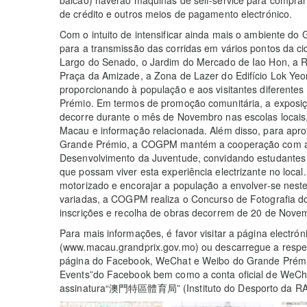
balcão) haverão máquinas de self-service para comprar
de crédito e outros meios de pagamento electrónico.
Com o intuito de intensificar ainda mais o ambiente do
para a transmissão das corridas em vários pontos da cid
Largo do Senado, o Jardim do Mercado de Iao Hon, a R
Praça da Amizade, a Zona de Lazer do Edifício Lok Ye
proporcionando à população e aos visitantes diferente
Prémio. Em termos de promoção comunitária, a exposição
decorre durante o mês de Novembro nas escolas locais, 
Macau e informação relacionada. Além disso, para apr
Grande Prémio, a COGPM mantém a cooperação com a 
Desenvolvimento da Juventude, convidando estudantes p
que possam viver esta experiência electrizante no local
motorizado e encorajar a população a envolver-se neste
variadas, a COGPM realiza o Concurso de Fotografia d
inscrições e recolha de obras decorrem de 20 de Nov
Para mais informações, é favor visitar a página electr
(www.macau.grandprix.gov.mo) ou descarregue a respec
página do Facebook, WeChat e Weibo do Grande Prémi
Events”do Facebook bem como a conta oficial de We
assinatura“澳門特區體育局” (Instituto do Desporto da RA