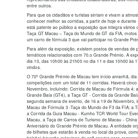
entre outros.
Para que os cidadãos e turistas sintam e vivam a atmos
conhecer melhor as corridas, a partir de hoje e durante
está patente ao público a exposição que integra vários 
Taça GT Macau – Taça do Mundo de GT da FIA, motos 
um carro de fórmula 3 que vai participar no Grande Pr
Para além da exposição, existem postos de vendas de pro
temáticos relacionados com 70.o Grande Prémio. A exp
dia 10, das 10h00 às 21h00 no dia 11 e das 10h00 às 
vindos.
O 70º Grande Prémio de Macau tem início amanhã, di
competições com um total de 11 corridas. Haverá cinco 
Novembro, incluindo: Corrida de Macau de Fórmula 4; a
Grande Baía (GT4), a Taça GT - Corrida da Grande Baí
segunda semana de evento, de 16 a 19 de Novembro, inc
Macau de Fórmula 3 -Taça do Mundo de F3 da FIA; a 
a Corrida da Guia Macau - Kumho TCR World Tour Even
Macau, a Taça de Carros de Turismo de Macau - China 
Aniversário do Grande Prémio de Macau. A entidade o
de bilhetes que estarão à venda no local da prova, com