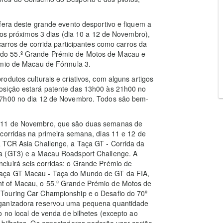
fera deste grande evento desportivo e fiquem a
 os próximos 3 dias (dia 10 a 12 de Novembro),
carros de corrida participantes como carros da
do 55.º Grande Prémio de Motos de Macau e
émio de Macau de Fórmula 3.
dutos culturais e criativos, com alguns artigos
osição estará patente das 13h00 às 21h00 no
17h00 no dia 12 de Novembro. Todos são bem-
a 11 de Novembro, que são duas semanas de
corridas na primeira semana, dias 11 e 12 de
 TCR Asia Challenge, a Taça GT - Corrida da
a (GT3) e a Macau Roadsport Challenge. A
luirá seis corridas: o Grande Prémio de
Taça GT Macau - Taça do Mundo de GT da FIA,
t of Macau, o 55.º Grande Prémio de Motos de
Touring Car Championship e o Desafio do 70º
rganizadora reservou uma pequena quantidade
o no local de venda de bilhetes (excepto ao