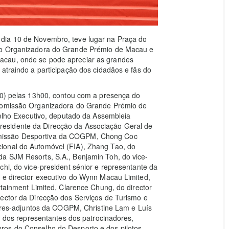
dia 10 de Novembro, teve lugar na Praça do
são Organizadora do Grande Prémio de Macau e
acau, onde se pode apreciar as grandes
 atraindo a participação dos cidadãos e fãs do
 10) pelas 13h00, contou com a presença do
 Comissão Organizadora do Grande Prémio de
o Executivo, deputado da Assembleia
esidente da Direcção da Associação Geral de
missão Desportiva da COGPM, Chong Coc
ional do Automóvel (FIA), Zhang Tao, do
a SJM Resorts, S.A., Benjamin Toh, do vice-
hi, do vice-president sénior e representante da
 e director executivo do Wynn Macau Limited,
rtainment Limited, Clarence Chung, do director
rector da Direcção dos Serviços de Turismo e
s-adjuntos da COGPM, Christine Lam e Luís
os representantes dos patrocinadores,
ros do Conselho do Desporto e dos pilotos,