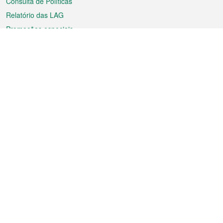
Consulta de Políticas
Relatório das LAG
Promoções especiais
Sobre a RAEM
Tempo
Transporte
Feriados
Cultura e lazer
Informação de Macau
Ficheiro sobre Macau
Estatísticas
Anúncios
Notícias
Vídeos