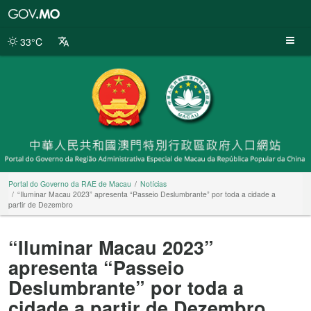
Portal
do
Governo
33°C
da
RAE
de
Macau
Portal do Governo da RAE de Macau
Notícias
“Iluminar Macau 2023” apresenta “Passeio Deslumbrante” por toda a cidade a
partir de Dezembro
“Iluminar Macau 2023”
apresenta “Passeio
Deslumbrante” por toda a
cidade a partir de Dezembro