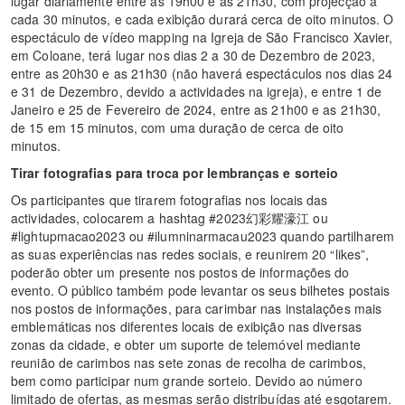
lugar diariamente entre as 19h00 e as 21h30, com projecção a
cada 30 minutos, e cada exibição durará cerca de oito minutos. O
espectáculo de vídeo mapping na Igreja de São Francisco Xavier,
em Coloane, terá lugar nos dias 2 a 30 de Dezembro de 2023,
entre as 20h30 e as 21h30 (não haverá espectáculos nos dias 24
e 31 de Dezembro, devido a actividades na igreja), e entre 1 de
Janeiro e 25 de Fevereiro de 2024, entre as 21h00 e as 21h30,
de 15 em 15 minutos, com uma duração de cerca de oito
minutos.
Tirar fotografias para troca por lembranças e sorteio
Os participantes que tirarem fotografias nos locais das
actividades, colocarem a hashtag #2023幻彩耀濠江 ou
#lightupmacao2023 ou #ilumninarmacau2023 quando partilharem
as suas experiências nas redes sociais, e reunirem 20 “likes”,
poderão obter um presente nos postos de informações do
evento. O público também pode levantar os seus bilhetes postais
nos postos de informações, para carimbar nas instalações mais
emblemáticas nos diferentes locais de exibição nas diversas
zonas da cidade, e obter um suporte de telemóvel mediante
reunião de carimbos nas sete zonas de recolha de carimbos,
bem como participar num grande sorteio. Devido ao número
limitado de ofertas, as mesmas serão distribuídas até esgotarem.