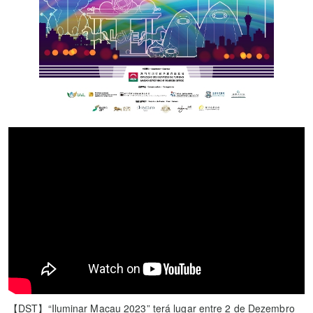
【DST】“Iluminar Macau 2023” terá lugar entre 2 de Dezembro