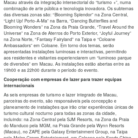
Macau através da integração intersectorial do “turismo +”, numa
combinação de arte pública e tecnologia inovadora. Os subtemas
das diversas zonas são: “Blooming Splendor” na Zona Central,
“Light Up! Porto-A-Ma” na Barra, “Dancing Butterflies and
Blooming Wonders” na Zona da Praia Grande, “Travel Around the
Universe” na Zona de Aterros do Porto Exterior, “Joyful Journey”
na Zona Norte, “Fantasy Fairyland” na Taipa e “Coloane
Ambassadors” em Coloane. Em torno dos temas, serão
apresentadas instalações luminosas e interactivas, permitindo
aos residentes e visitantes experienciarem um “luminoso parque
de diversões” em Macau. As instalações estão abertas entre as
19h00 e as 22h00 durante o período do evento.
Cooperação com empresas de lazer para trazer equipas
internacionais
As seis empresas de turismo e lazer integrado de Macau,
parceiras do evento, são responsáveis pela concepção e
planeamento de instalações que irão criar experiências únicas de
turismo cultural nocturno para todas as zonas da cidade,
incluindo: na Zona Central pela SJM Resorts, na Zona da Praia
do Manduco pela MGM, na Praia Grande pela Wynn Resorts
(Macau), no ZAPE pela Galaxy Entertainment Group, na Taipa
pela Melco Crown Entertainment, em Coloane pela Sands China,