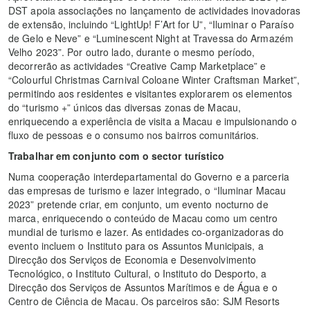
DST apoia associações no lançamento de actividades inovadoras
de extensão, incluindo “LightUp! F’Art for U”, “Iluminar o Paraíso
de Gelo e Neve” e “Luminescent Night at Travessa do Armazém
Velho 2023”. Por outro lado, durante o mesmo período,
decorrerão as actividades “Creative Camp Marketplace” e
“Colourful Christmas Carnival Coloane Winter Craftsman Market”,
permitindo aos residentes e visitantes explorarem os elementos
do “turismo +” únicos das diversas zonas de Macau,
enriquecendo a experiência de visita a Macau e impulsionando o
fluxo de pessoas e o consumo nos bairros comunitários.
Trabalhar em conjunto com o sector turístico
Numa cooperação interdepartamental do Governo e a parceria
das empresas de turismo e lazer integrado, o “Iluminar Macau
2023” pretende criar, em conjunto, um evento nocturno de
marca, enriquecendo o conteúdo de Macau como um centro
mundial de turismo e lazer. As entidades co-organizadoras do
evento incluem o Instituto para os Assuntos Municipais, a
Direcção dos Serviços de Economia e Desenvolvimento
Tecnológico, o Instituto Cultural, o Instituto do Desporto, a
Direcção dos Serviços de Assuntos Marítimos e de Água e o
Centro de Ciência de Macau. Os parceiros são: SJM Resorts