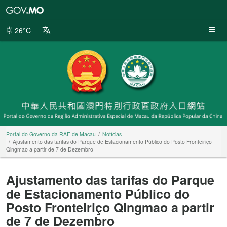
Portal
do
Governo
26°C
da
RAE
de
Macau
Portal do Governo da RAE de Macau
Notícias
Ajustamento das tarifas do Parque de Estacionamento Público do Posto Fronteiriço
Qingmao a partir de 7 de Dezembro
Ajustamento das tarifas do Parque
de Estacionamento Público do
Posto Fronteiriço Qingmao a partir
de 7 de Dezembro