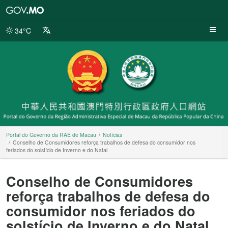
Portal
do
Governo
34°C
da
RAE
de
Macau
Portal do Governo da RAE de Macau
Notícias
Conselho de Consumidores reforça trabalhos de defesa do consumidor nos
feriados do solstício de Inverno e do Natal
Conselho de Consumidores
reforça trabalhos de defesa do
consumidor nos feriados do
solstício de Inverno e do Natal