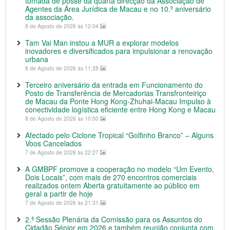
tomada de posse da quarta direcção da Associação de
Agentes da Área Jurídica de Macau e no 10.º aniversário
da associação.
8 de Agosto de 2026 às 12:04
Tam Vai Man instou a MUR a explorar modelos
inovadores e diversificados para impulsionar a renovação
urbana
8 de Agosto de 2026 às 11:28
Terceiro aniversário da entrada em Funcionamento do
Posto de Transferência de Mercadorias Transfronteiriço
de Macau da Ponte Hong Kong-Zhuhai-Macau Impulso à
conectividade logística eficiente entre Hong Kong e Macau
8 de Agosto de 2026 às 10:00
Afectado pelo Ciclone Tropical “Golfinho Branco” – Alguns
Voos Cancelados
7 de Agosto de 2026 às 22:27
A GMBPF promove a cooperação no modelo “Um Evento,
Dois Locais”, com mais de 270 encontros comerciais
realizados ontem Aberta gratuitamente ao público em
geral a partir de hoje
7 de Agosto de 2026 às 21:31
2.ª Sessão Plenária da Comissão para os Assuntos do
Cidadão Sénior em 2026 e também reunião conjunta com