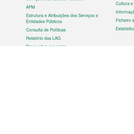
Cultura e
APM
Informaç
Estrutura e Atribuições dos Serviços e
Ficheiro
Entidades Públicos
Estatístic
Consulta de Políticas
Relatório das LAG
Promoções especiais
Viagem
Negóc
Planear a sua viagem
Negócios
Descobrir Macau
Feiras d
Macau
Espectáculos e Entretenimento
Oportuni
Roteiro de Compras
das PME
Eventos e Festividades
Informaç
Proprieda