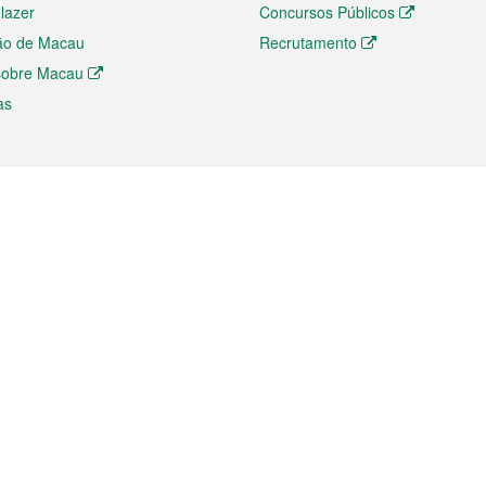
 lazer
Concursos Públicos
ão de Macau
Recrutamento
 sobre Macau
as
ios e comércio
Directório
 e Investimento
Directório de Aplicações para T
o Comércio e Convenções em
Directório de Redes Sociais
Directório de Websites Temático
dades de Negócios e Serviços
Directório RSS
s
Descarregamento de impressos
ão dos Mercados
de Intelectual