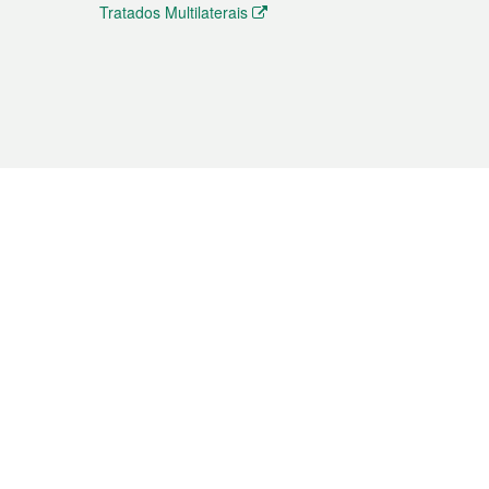
Tratados Multilaterais
elemóvel
s