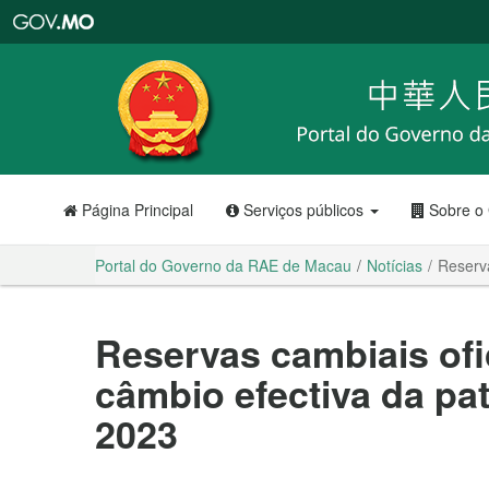
Portal
do
Governo
da
RAE
de
Macau
Página Principal
Serviços públicos
Sobre o
Portal do Governo da RAE de Macau
Notícias
Reserva
Reservas cambiais ofic
câmbio efectiva da pa
2023