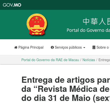
Portal
do
Governo
da
RAE
de
Macau
Página Principal
Serviços públicos
Sobre o
Portal do Governo da RAE de Macau
Notícias
Entrega
Entrega de artigos pa
da “Revista Médica de
do dia 31 de Maio (sext