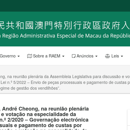
 Governo
Sobre a RAEM
Anúncios
Leis
ng, na reunião plenária da Assembleia Legislativa para discussão e vot
à Lei n.º 5/2022 ‒ Envio de peças processuais e pagamento de custas p
Regime de gestão dos vendilhões”.
, André Cheong, na reunião plenária
 e votação na especialidade da
i n.º 2/2020 ‒ Governação electrónica
essuais e pagamento de custas por