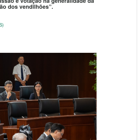
ussão e votação na generalidade da
tão dos vendilhões”.
S)