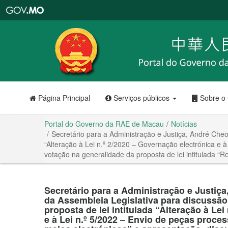
Portal
do
Governo
da
RAE
de
Macau
Página Principal
Serviços públicos
Sobre o
Portal do Governo da RAE de Macau
Notícias
Secretário para a Administração e Justiça, André Cheo
“Alteração à Lei n.º 2/2020 ‒ Governação electrónica e 
votação na generalidade da proposta de lei intitulada “
Secretário para a Administração e Justiça
da Assembleia Legislativa para discussão
proposta de lei intitulada “Alteração à Le
e à Lei n.º 5/2022 ‒ Envio de peças proc